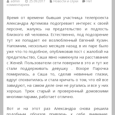
admin
25.09.2017
Новости и слухи
Нет
комментариев
Время от времени бывшая участница телепроекта
Александра Артемова подогревает интерес к своей
персоне, жалуясь на предательство и подлость
близкого ей человека. Естественно, под подозрение
тут же попадает ее возлюбленный Евгений Кузин.
Напомним, несколько месяцев назад в их паре было
уже что-то подобное, опубликовав пост с жалобой на
предательство, Саша явно намекнула на расставание
с Женей. Пользователи сети поверили в это и тут же
стали поддерживать девушку
. Вскоре Парочка
помирилась, а Саша то, сделав невинные глазки,
вдруг спохватилась и стала кричать о том, что ей все
завидуют, на самом деле они не ругались и все у них
хорошо. Трюк старый и проверенный домовскими
многими парами, работает отлично.
Вот и на этот раз Александра снова решила
подобным образов привлечь к себе внимание.