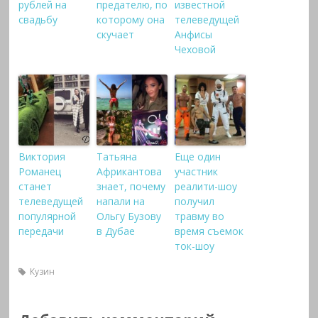
рублей на
предателю, по
известной
свадьбу
которому она
телеведущей
скучает
Анфисы
Чеховой
Виктория
Татьяна
Еще один
Романец
Африкантова
участник
станет
знает, почему
реалити-шоу
телеведущей
напали на
получил
популярной
Ольгу Бузову
травму во
передачи
в Дубае
время съемок
ток-шоу
Кузин