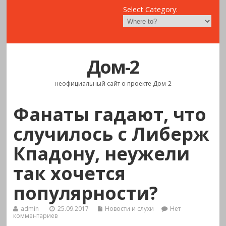
Select Category:
Дом-2
неофициальный сайт о проекте Дом-2
Фанаты гадают, что
случилось с Либерж
Кпадону, неужели
так хочется
популярности?
admin
25.09.2017
Новости и слухи
Нет
комментариев