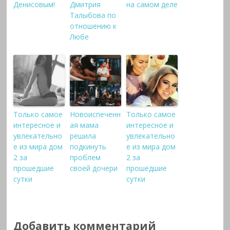
Денисовым!
Дмитрия
на самом деле
Талыбова по
отношению к
Любе
Только самое
Новоиспеченн
Только самое
интересное и
ая мама
интересное и
увлекательно
решила
увлекательно
е из мира дом
подкинуть
е из мира дом
2 за
проблем
2 за
прошедшие
своей дочери
прошедшие
сутки
сутки
Добавить комментарий