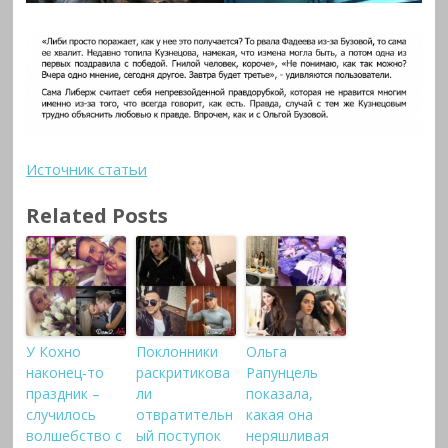
Источник статьи
Related Posts
У Кохно
Поклонники
Ольга
наконец-то
раскритикова
Рапунцель
праздник –
ли
показала,
случилось
отвратительн
какая она
волшебство с
ый поступок
неряшливая