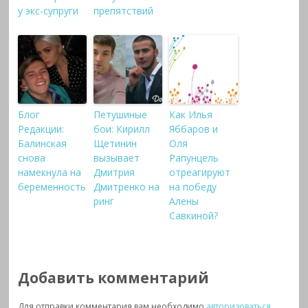
у экс-супруги
препятствий
Блог
Петушиные
Как Илья
Редакции:
бои: Кирилл
Яббаров и
Балинская
Щетинин
Оля
снова
вызывает
Рапунцель
намекнула на
Дмитрия
отреагируют
беременность
Дмитренко на
на победу
ринг
Алены
Савкиной?
Добавить комментарий
Для отправки комментария вам необходимо
авторизоваться
.