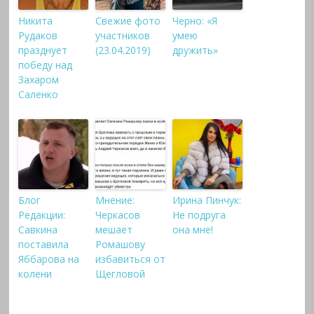
Никита
Свежие фото
Черно: «Я
Рудаков
участников
умею
празднует
(23.04.2019)
дружить»
победу над
Захаром
Саленко
Блог
Мнение:
Ирина Пинчук:
Редакции:
Черкасов
Не подруга
Савкина
мешает
она мне!
поставила
Ромашову
Яббарова на
избавиться от
колени
Щегловой