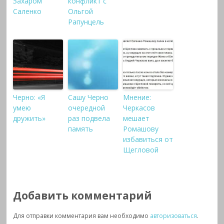
Захаром
конфликт с
Саленко
Ольгой
Рапунцель
Черно: «Я
Сашу Черно
Мнение:
умею
очередной
Черкасов
дружить»
раз подвела
мешает
память
Ромашову
избавиться от
Щегловой
Добавить комментарий
Для отправки комментария вам необходимо
авторизоваться
.