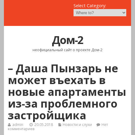
Select Category:
Дом-2
неофициальный сайт о проекте Дом-2
– Даша Пынзарь не
может въехать в
новые апартаменты
из-за проблемного
застройщика
admin
20.05.2018
Новости и слухи
Нет
комментариев