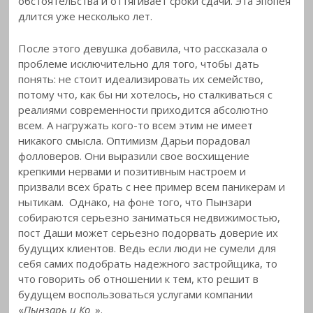
обстоятельства и оттягивает сроки сдачи. Эта эпопея
длится уже несколько лет.
После этого девушка добавила, что рассказала о
проблеме исключительно для того, чтобы дать
понять: не стоит идеализировать их семейство,
потому что, как бы ни хотелось, но сталкиваться с
реалиями современности приходится абсолютно
всем. А нагружать кого-то всем этим не имеет
никакого смысла. Оптимизм Дарьи порадовал
фолловеров. Они выразили свое восхищение
крепкими нервами и позитивным настроем и
призвали всех брать с нее пример всем паникерам и
нытикам. Однако, на фоне того, что Пынзари
собираются серьезно заниматься недвижимостью,
пост Даши может серьезно подорвать доверие их
будущих клиентов. Ведь если люди не сумели для
себя самих подобрать надежного застройщика, то
что говорить об отношении к тем, кто решит в
будущем воспользоваться услугами компании
«
Пынзарь и Ко
».