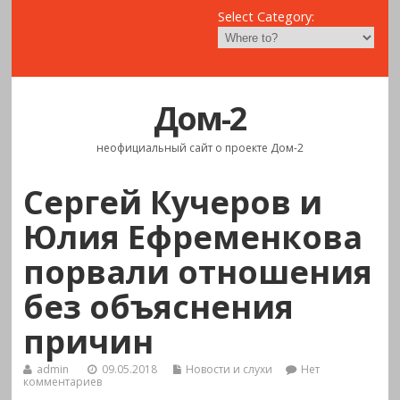
Select Category:
Дом-2
неофициальный сайт о проекте Дом-2
Сергей Кучеров и
Юлия Ефременкова
порвали отношения
без объяснения
причин
admin
09.05.2018
Новости и слухи
Нет
комментариев