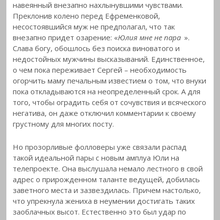
навеянный внезапно нахлынувшими чувствами.
Преклонив колено перед Ефременковой,
несостоявшийся муж не предполагал, что так
внезапно придет озарение: «
Юлия мне не пара
».
Слава богу, обошлось без поиска виноватого и
недостойных мужчины высказываний. Единственное,
о чем пока переживает Сергей – необходимость
огорчить маму печальным известием о том, что внуки
пока откладываются на неопределенный срок. А для
того, чтобы оградить себя от сочувствия и всяческого
негатива, он даже отключил комментарии к своему
грустному для многих посту.
Но прозорливые фолловеры уже связали распад
такой идеальной пары с новым амплуа Юли на
телепроекте. Она выслушала немало лестного в свой
адрес о прирожденном таланте ведущей, добилась
заветного места и зазвездилась. Причем настолько,
что упрекнула жениха в неумении достигать таких
заоблачных высот. Естественно это был удар по