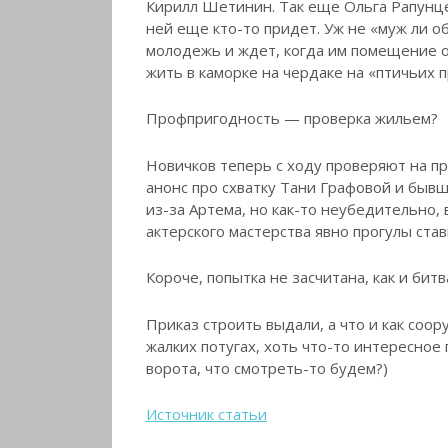
Кирилл Шетинин. Так еще Ольга Рапунцел
ней еще кто-то придет. Уж не «муж ли о
молодежь и ждет, когда им помещение о
жить в каморке на чердаке на «птичьих п
Профпригодность — проверка жильем?
Новичков теперь с ходу проверяют на про
анонс про схватку Тани Графовой и бывш
из-за Артема, но как-то неубедительно, 
актерского мастерства явно прогулы став
Короче, попытка не засчитана, как и битв
Приказ строить выдали, а что и как соор
жалких потугах, хоть что-то интересное п
ворота, что смотреть-то будем?)
Источник статьи