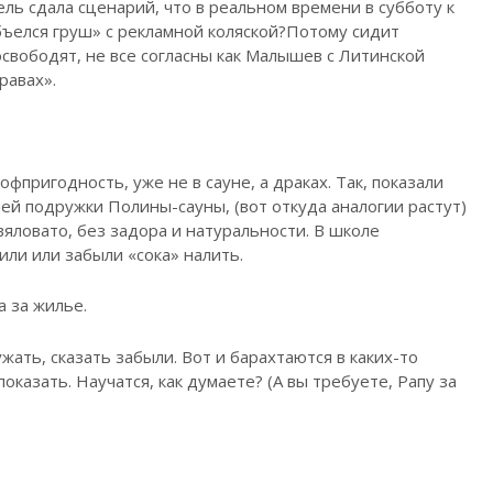
ь сдала сценарий, что в реальном времени в субботу к
бъелся груш» с рекламной коляской?Потому сидит
свободят, не все согласны как Малышев с Литинской
равах».
фпригодность, уже не в сауне, а драках. Так, показали
ей подружки Полины-сауны, (вот откуда аналогии растут)
вяловато, без задора и натуральности. В школе
или или забыли «сока» налить.
а за жилье.
ужать, сказать забыли. Вот и барахтаются в каких-то
оказать. Научатся, как думаете? (А вы требуете, Рапу за