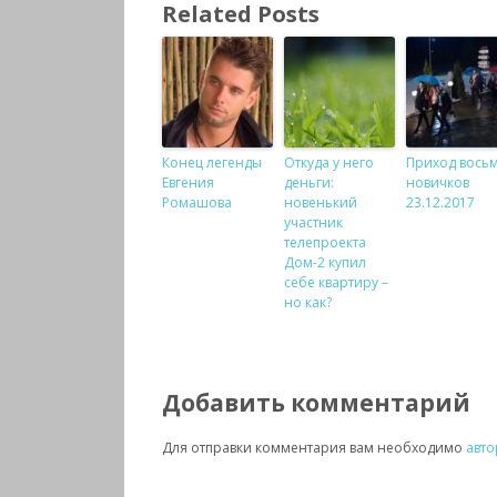
Related Posts
Конец легенды
Откуда у него
Приход вось
Евгения
деньги:
новичков
Ромашова
новенький
23.12.2017
участник
телепроекта
Дом-2 купил
себе квартиру –
но как?
Добавить комментарий
Для отправки комментария вам необходимо
авто