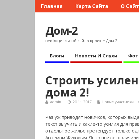
Главная
Карта Сайта
О Сай
Дом-2
неофициальный сайт о проекте Дом-2
Блоги
Новости И Слухи
Фот
Строить усилен
дома 2!
admin
20.11.2017
Новые участники
Раз уж приводят новичков, которых выда
текст выучить и какие-то усилия для
прав
отдельное жилье претендует только одн
Артемом Жуковым. Явно приказ получили.