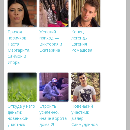
Приход
Женский
Конец
новичков:
приход —
легенды
Настя,
Виктория и
Евгения
Маргарита,
Екатерина
Ромашова
Саймон и
Игорь
Откуда у него
Строить
Новенький
деньги:
усиленно,
участник
новенький
иначе ворота
Далер
участник
дома 2!
Саймуддинов