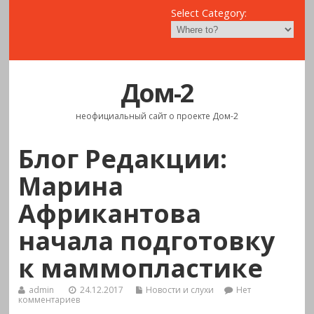
Select Category:
Дом-2
неофициальный сайт о проекте Дом-2
Блог Редакции:
Марина
Африкантова
начала подготовку
к маммопластике
admin
24.12.2017
Новости и слухи
Нет
комментариев