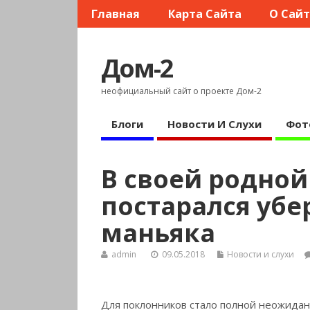
Главная
Карта Сайта
О Сай
Дом-2
неофициальный сайт о проекте Дом-2
Блоги
Новости И Слухи
Фот
В своей родной
постарался убе
маньяка
admin
09.05.2018
Новости и слухи
Для поклонников стало полной неожид