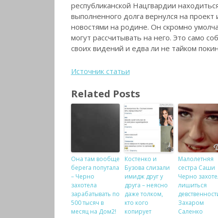
республиканской Нацгвардии находиться 
выполненного долга вернулся на проект
новостями на родине. Он скромно умолча
могут рассчитывать на него. Это само с
своих видений и едва ли не тайком покин
Источник статьи
Related Posts
Она там вообще
Костенко и
Малолетняя
берега попутала
Бузова слизали
сестра Саши
– Черно
имидж друг у
Черно захоте
захотела
друга – неясно
лишиться
зарабатывать по
даже толком,
девственност
500 тысяч в
кто кого
Захаром
месяц на Дом2!
копирует
Саленко