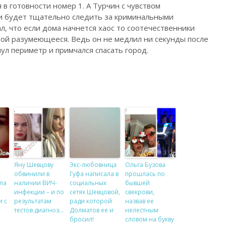
в готовности номер 1. А Турчин с чувством
 и будет тщательно следить за криминальными
л, что если дома начнется хаос то соотечественники
обой разумеющееся. Ведь он не медлил ни секунды после
ул периметр и примчался спасать город.
Яну Шевцову
Экс-любовница
Ольга Бузова
обвинили в
Гуфа написала в
прошлась по
ла
наличии ВИЧ-
социальных
бывшей
инфекции – и по
сетях Шевцовой,
свекрови,
и с
результатам
ради которой
назвав ее
тестов диагноз…
Долматов ее и
нелестным
бросил!
словом на букву