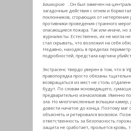
Башкирию
. Он был замечен на централ
загадочные действия с огнем и бормотал
поклонников, сгорающих от нетерпения у
противники проведения странного мероп
опасающиеся пожара. Так или иначе, но з
журналисты. Естественно, их не могла н
стал скрывать, что возложил на себя обя
Недавно, находясь в пределах периметра
подробностей, предстала картина убийс
Экстрасенс твердо уверен в том, что в 
правопорядка просто обязаны тщательно
возвращаться из мест не столь отдаленн
будут. По словам ясновидящего, сумасше
предварительно изнасиловав. Именно по
зла. Но многочисленные вспышки камер,
довести начатое до конца. Поэтому маг 
объяснять и ретировался восвояси. Позже
ответственность за безопасность горожа
защита не сработает, прольется кровь,