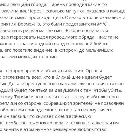
ьной площади города. Парень проводил какие-то
 заклинания. Через несколько минут он оказался в кольце
знать смысл происходящего. Однако в толпе оказались и
риятия. Возможно, это были представители
МЧС
,
авершить ритуал маг не смог. Вскоре появились и
е заинтересовать идея проводимого обряда. Никита не
занность спасти родной город от кровавой бойни.
, его посетило видение, в котором, до мельчайших
тва семи молодых женщин.
Уфе в скором времени объявится маньяк. Органы
 отслеживать всех, кто в ближайшие недели будет
ых. Детали преступления в каждом случае отличаться не
дший будет гоняться за девушками с тем, чтобы убить,
этому Турчин и попытался встать на пути абсолютного
 реплики со стороны собравшихся зрителей не позволили
собрал свои принадлежности, не стал никому ничего
 он заявил, что снимает с себя всяческую
н, особенного женского пола. И, если выставленная им
 то винить в этом нужно чрезмерное любопытство