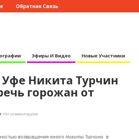
те
Обратная Связь
ографии
Эфиры И Видео
Новые Участники
 Уфе Никита Турчин
речь горожан от
Нет комментариев
анностью возвращение юного
Никиты Турчина
в