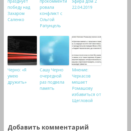
празднует
прокомменти
эфира дом 2
победу над
ровала
22.04.2019
Захаром
конфликт с
Саленко
Ольгой
Рапунцель
Черно: «Я
Сашу Черно
Мнение:
умею
очередной
Черкасов
дружить»
раз подвела
мешает
память
Ромашову
избавиться от
Щегловой
Добавить комментарий