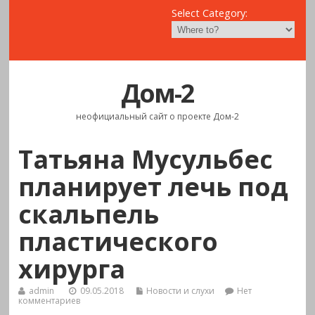
Select Category:
Дом-2
неофициальный сайт о проекте Дом-2
Татьяна Мусульбес
планирует лечь под
скальпель
пластического
хирурга
admin
09.05.2018
Новости и слухи
Нет
комментариев