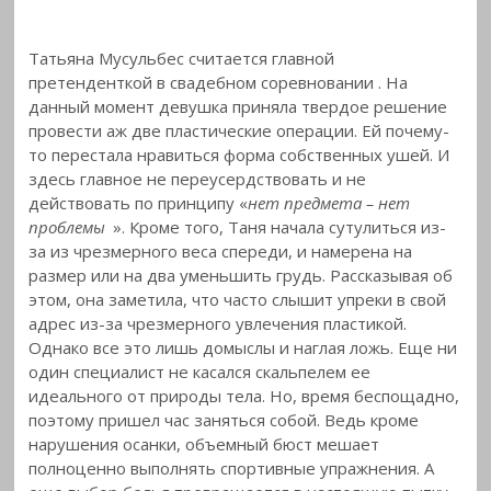
Татьяна Мусульбес считается главной
претенденткой в свадебном соревновании
. На
данный момент девушка приняла твердое решение
провести аж две пластические операции. Ей почему-
то перестала нравиться форма собственных ушей. И
здесь главное не переусердствовать и не
действовать по принципу «
нет предмета – нет
проблемы
». Кроме того, Таня начала сутулиться из-
за из чрезмерного веса спереди, и намерена на
размер или на два уменьшить грудь. Рассказывая об
этом, она заметила, что часто слышит упреки в свой
адрес из-за чрезмерного увлечения пластикой.
Однако все это лишь домыслы и наглая ложь. Еще ни
один специалист не касался скальпелем ее
идеального от природы тела. Но, время беспощадно,
поэтому пришел час заняться собой. Ведь кроме
нарушения осанки, объемный бюст мешает
полноценно выполнять спортивные упражнения. А