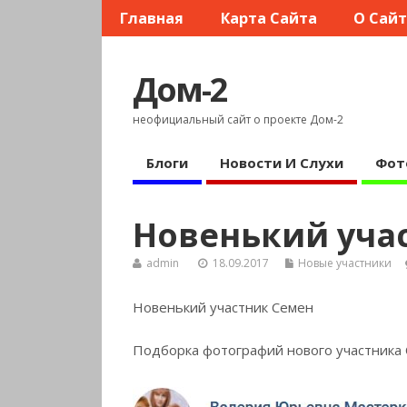
Главная
Карта Сайта
О Сай
Дом-2
неофициальный сайт о проекте Дом-2
Блоги
Новости И Слухи
Фот
Новенький уча
admin
18.09.2017
Новые участники
Новенький участник Семен
Подборка фотографий нового участника