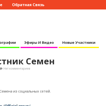
те
Обратная Связь
ографии
Эфиры И Видео
Новые Участники
стник Семен
Нет комментариев
 Семена из социальных
сетей.