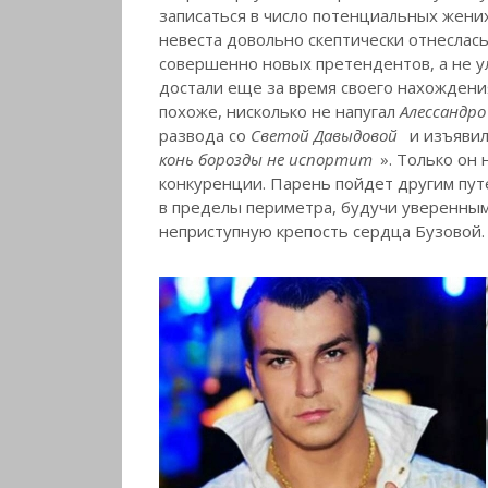
записаться в число потенциальных жен
невеста довольно скептически отнеслась
совершенно новых претендентов, а не у
достали еще за время своего нахождения
похоже, нисколько не напугал
Алессандр
развода со
Светой Давыдовой
и изъявил
конь борозды не испортит
». Только он
конкуренции. Парень пойдет другим пут
в пределы периметра, будучи уверенным
неприступную крепость сердца Бузовой.