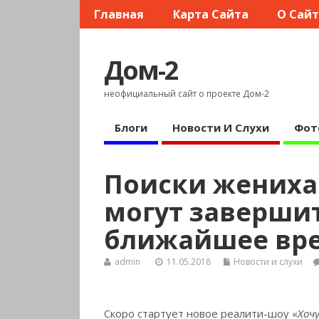
Главная
Карта Сайта
О Сай
Дом-2
неофициальный сайт о проекте Дом-2
Блоги
Новости И Слухи
Фот
Поиски жениха
могут завершит
ближайшее вр
admin
11.05.2018
Новости и слухи
Скоро стартует новое реалити-шоу «
Хочу