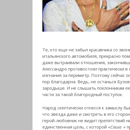
Те, кто еще не забыл красавчика со зв
итальянского автомобиля, прекрасно по
даже вытраивали отношения, закончивши
Алессандро противостоял практически в 
изгнания за периметр. Поэтому сейчас он
пор благодарна. Ведь, не останься Бузо
зародыше. И не слышать поклонникам ее
части за такой благородный поступок.
Народ скептически отнесся к замыслу бы
что звезда даже и смотреть в его сторо
герой-любовник не видит препятствий н
единственная цель, с которой «
Саша
» 