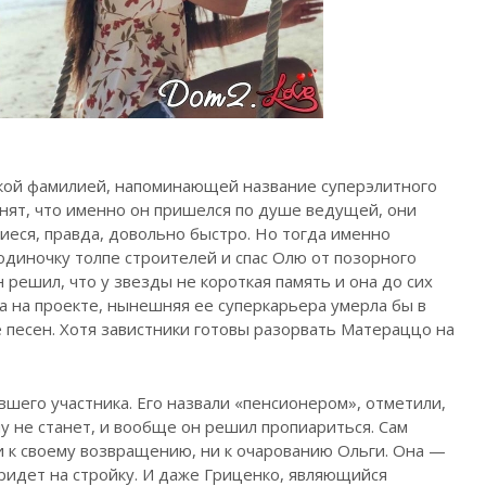
онкой фамилией, напоминающей название суперэлитного
мнят, что именно он пришелся по душе ведущей, они
еся, правда, довольно быстро. Но тогда именно
одиночку толпе строителей и спас Олю от позорного
 решил, что у звезды не короткая память и она до сих
ва на проекте, нынешняя ее суперкарьера умерла бы в
 песен. Хотя завистники готовы разорвать Матераццо на
вшего участника. Его назвали «пенсионером», отметили,
ну не станет, и вообще он решил пропиариться. Сам
и к своему возвращению, ни к очарованию Ольги. Она —
придет на стройку. И даже Гриценко, являющийся