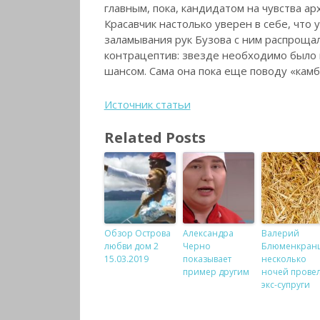
главным, пока, кандидатом на чувства ар
Красавчик настолько уверен в себе, что 
заламывания рук Бузова с ним распрощал
контрацептив: звезде необходимо было п
шансом. Сама она пока еще поводу «камб
Источник статьи
Related Posts
Обзор Острова
Александра
Валерий
любви дом 2
Черно
Блюменкран
15.03.2019
показывает
несколько
пример другим
ночей провел
экс-супруги