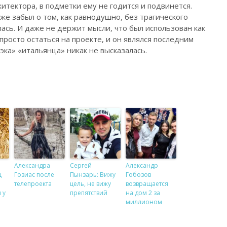
хитектора, в подметки ему не годится и подвинется.
уже забыл о том, как равнодушно, без трагического
ась. И даже не держит мысли, что был использован как
росто остаться на проекте, и он являлся последним
эка» «итальянца» никак не высказалась.
Александра
Сергей
Александр
ц
Гозиас после
Пынзарь: Вижу
Гобозов
телепроекта
цель, не вижу
возвращается
 у
препятствий
на дом 2 за
миллионом