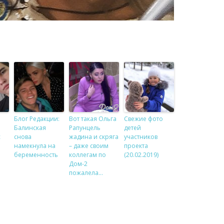
Блог Редакции:
Вот такая Ольга
Свежие фото
Балинская
Рапунцель
детей
с
снова
жадина и скряга
участников
намекнула на
– даже своим
проекта
беременность
коллегам по
(20.02.2019)
Дом-2
пожалела…