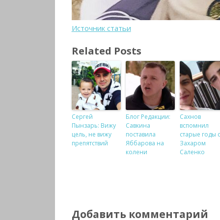
Источник статьи
Related Posts
Сергей
Блог Редакции:
Сахнов
Пынзарь: Вижу
Савкина
вспомнил
цель, не вижу
поставила
старые годы 
препятствий
Яббарова на
Захаром
колени
Саленко
Добавить комментарий