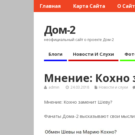
Главная
Карта Сайта
О Сай
Дом-2
неофициальный сайт о проекте Дом-2
Блоги
Новости И Слухи
Фот
Мнение: Кохно
admin
24.03.2018
Новости и слухи
Мнение: Кохно заменит Шеву?
Фанаты Дома-2 высказывают свои мысли