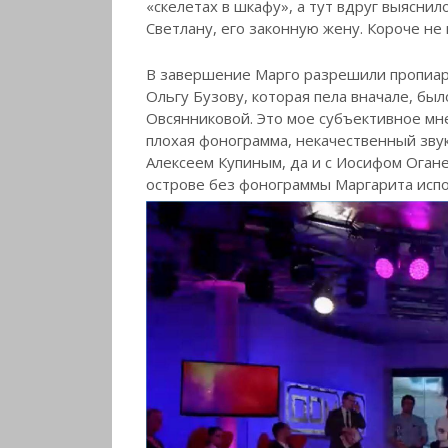
«скелетах в шкафу», а тут вдруг выяснило
Светлану, его законную жену. Короче не 
В завершение Марго разрешили пропиари
Ольгу Бузову, которая пела вначале, бы
Овсянниковой. Это мое субъективное м
плохая фонограмма, некачественный звук
Алексеем Купиным, да и с Иосифом Оган
острове без фонограммы Маргарита испо