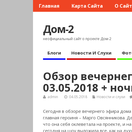
Главная
Карта Сайта
О Сай
Дом-2
неофициальный сайт о проекте Дом-2
Блоги
Новости И Слухи
Фот
Обзор вечернег
03.05.2018 + но
admin
04.05.2018
Новости и слухи
Сегодня в обзоре вечернего эфира дома 
главная героиня – Марго Овсянникова. Д
что она себя оклеветала на проекте, и н
сегодня на шоу выложила все, как на дух