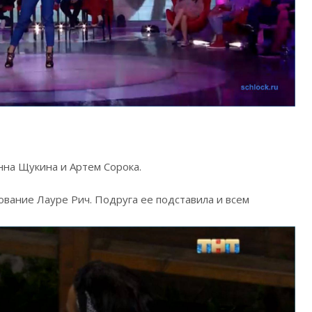
нна Щукина и Артем Сорока.
вание Лауре Рич. Подруга ее подставила и всем