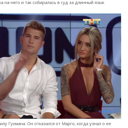
а на него и так собиралась в суд за длинный язык
лу Гухмана. Он отказался от Марго, когда узнал о ее