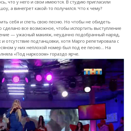
сь, что у него и свои имеются. В студию пригласили
шоу, а винегрет какой-то получился. Что к чему?
ть себя и спеть свою песню. Но чтобы не обидеть
ло сделано все возможное, чтобы испортить выступление
нение — ужасный макияж, неудачно подобранный наряд,
 и отсутствие подтанцовки, хотя Марго репетировала с
есяном у них неплохой номер был под ее песню… На
лняла «Под наркозом» гораздо ярче.