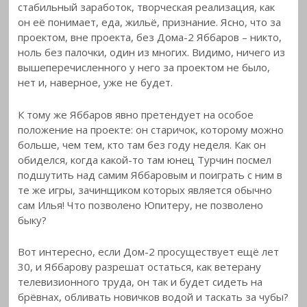
стабильный заработок, творческая реализация, как
он её понимает, еда, жильё, признание. Ясно, что за
проектом, вне проекта, без Дома-2 Яббаров – никто,
ноль без палочки, один из многих. Видимо, ничего из
вышеперечисленного у него за проектом не было,
нет и, наверное, уже не будет.
К тому же Яббаров явно претендует на особое
положение на проекте: он старичок, которому можно
больше, чем тем, кто там без году неделя. Как он
обиделся, когда какой-то там юнец Турчин посмел
подшутить над самим Яббаровым и поиграть с ним в
те же игры, зачинщиком которых является обычно
сам Илья! Что позволено Юпитеру, не позволено
быку?
Вот интересно, если Дом-2 просуществует ещё лет
30, и Яббарову разрешат остаться, как ветерану
телевизионного труда, он так и будет сидеть на
брёвнах, обливать новичков водой и таскать за чубы?