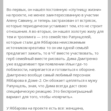
Во-первых, он нашёл постоянную «спутницу жизни»
на проекте, не менее заинтересованную в участии
Алену Савкину, и теперь застрахован от встрясок,
которые периодически устаивают тем, кто не строит
отношения. А во-вторых, он нашёл золотую жилу для
тем и троллинга — это семейство Рапунцелей,
которые стали для Яббарова неиссякаемым
источником креатива: то он им одной семьёй
предлагает зажить, то в ЧГ вместе участвовать, то
герб семейный вместе рисовать. Дима Дмитренко
уже вздрагивает при появлении Ильи где-то
поблизости, напрягается и готовиться к обороне.
Дмитренко вообще самый любимый персонаж
Яббарова в Доме-2. Он обожает цепляться к мужу
Рапунцель, зная, что Дима всегда даст свою
специфическую реакцию. Это беспроигрышный
вариант для того, чтобы «поярчить».
У Яббарова на проекте есть все: женщина,