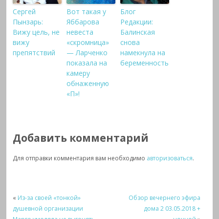
Сергей
Вот такая у
Блог
Пынзарь:
Яббарова
Редакции:
Вижу цель, не
невеста
Балинская
вижу
«скромница»
снова
препятствий
— Ларченко
намекнула на
показала на
беременность
камеру
обнаженную
«П»!
Добавить комментарий
Для отправки комментария вам необходимо
авторизоваться
.
«
Из-за своей «тонкой»
Обзор вечернего эфира
душевной организации
дома 2 03.05.2018 +