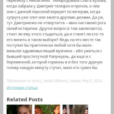
переписку с некой
Яной
обнародовала Ольга Бузова,
когда забрала у Дмитрия телефон и прочла, о чем
они с данной персоной воркуют по вечерам, когда
супруга уже спит или занята другими делами. Да уж,
тут Дмитриенко не отвертится – явно наставлял рога
своей истеричке. Другое вопрос в том заключается,
стоит ли ему этого стыдиться, да и станет ли кто-то
его винить в таком выборе? Ведь на его месте так
поступил бы практически любой хотя бы мало-
мальски здравомыслящий мужчина – ибо ужиться с
бывшей проституткой Рапунцель, да еще и с
беременной, которой гормоны в и без того дурную
голову каждую минуту стучат, мало кто сумел бы.
Публикация от dom2_reality (@dom2_reality) Фев 3, 2018 at 2:11 PST
Источник статьи
Related Posts