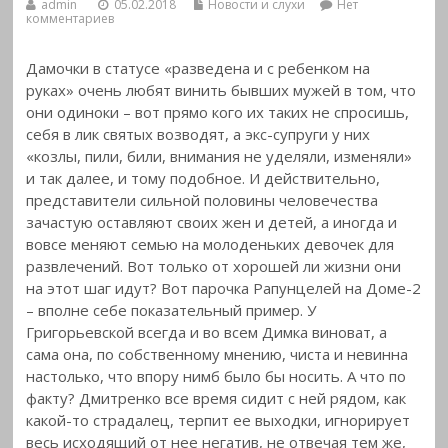
admin
05.02.2018
Новости и слухи
Нет
комментариев
Дамочки в статусе «разведена и с ребенком на
руках» очень любят винить бывших мужей в том, что
они одиноки – вот прямо кого их таких не спросишь,
себя в лик святых возводят, а экс-супруги у них
«козлы, пили, били, внимания не уделяли,
изменяли»
и так далее, и тому подобное. И действительно,
представители сильной половины человечества
зачастую оставляют своих жен и детей, а иногда и
вовсе меняют семью на молоденьких девочек для
развлечений. Вот только от хорошей ли жизни они
на этот шаг идут? Вот парочка Рапунцелей на Доме-2
– вполне себе показательный пример. У
Григорьевской всегда и во всем Димка виноват, а
сама она, по собственному мнению, чиста и невинна
настолько, что впору нимб было бы носить. А что по
факту? Дмитренко все время сидит с ней рядом, как
какой-то страдалец, терпит ее выходки, игнорирует
весь исходящий от нее негатив, не отвечая тем же,