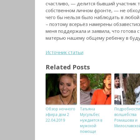
счастливо, — делится бывший участник 
собственном личном фронте, — не обходи
чего бы нельзя было наблюдать в любой
– поэтому всерьёз намерены обзавестис
меня поддержала и заявила, что готова 
матерью нашему общему ребенку в буд
Источник статьи
Related Posts
Обзор ночного
Татьяна
Подробности
эфира дом 2
Мусульбес
волшебства
22.04.2019
нуждается в
Ромашова и
мужской
Милославско
помощи