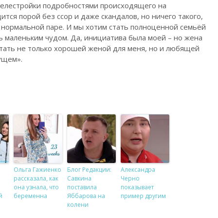
телестройки подробностями происходящего на
тся порой без ссор и даже скандалов, но ничего такого,
 нормальной паре. И мы хотим стать полноценной семьёй
ь маленьким чудом. Да, инициатива была моей – но жена
стать не только хорошей женой для меня, но и любящей
ущем».
Ольга Гажиенко
Блог Редакции:
Александра
рассказала, как
Савкина
Черно
она узнала, что
поставила
показывает
й
беременна
Яббарова на
пример другим
колени