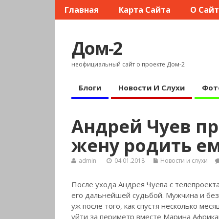
Главная
Карта Сайта
О Сай
Дом-2
неофициальный сайт о проекте Дом-2
Блоги
Новости И Слухи
Фот
Андрей Чуев п
жену родить ем
admin
04.01.2018
Новости и слухи
После ухода Андрея Чуева с телепроект
его дальнейшей судьбой. Мужчина и без 
уж после того, как спустя несколько ме
уйти за периметр вместе Марина Африка