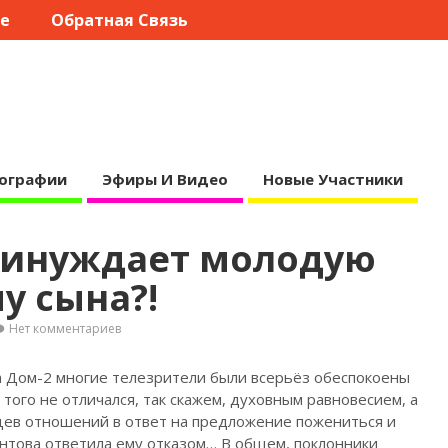
те
Обратная Связь
ографии
Эфиры И Видео
Новые Участники
ринуждает молодую
у сына?!
Нет комментариев
а Дом-2 многие телезрители были всерьёз обеспокоены
того не отличался, так скажем, духовным
равновесием, а
сяцев отношений в ответ на предложение пожениться и
нтова ответила ему отказом… В общем, поклонники