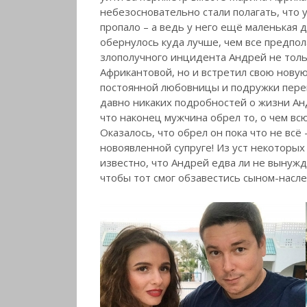
небезосновательно стали полагать, что 
пропало – а ведь у него ещё маленькая 
обернулось куда лучше, чем все предпола
злополучного инцидента Андрей не тольк
Африкантовой, но и встретил свою новую
постоянной любовницы и подружки переш
давно никаких подробностей о жизни Анд
что наконец мужчина обрел то, о чем всю 
Оказалось, что обрел он пока что не всё –
новоявленной супруге! Из уст некоторых
известно, что Андрей едва ли не вынуж
чтобы тот смог обзавестись сыном-насл