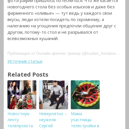
фотографии пришлось потесниться. Что же касается
новогоднего стола без особых изысков и даже без
фирменного «оливье» — тут ведь у каждого свои
вкусы, люди хотели посидеть по скромному, а
налеганию на угощения предпочли общение друг с
другом, потому-то стол и не разрывался от
всевозможных кушаний.
Публикация от Онлайн фитнес тренер (@ruslan_minakov) Дек 26, 2017 at 12:43 PST
Источник статьи
Related Posts
Новостную
Невероятно –
Мама
ленту
неужели
участницы
телепроекта
Сергей
телестройки в