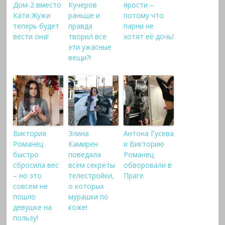
Дом-2 вместо
Кучеров
ярости –
Кати Жужи
раньше и
потому что
теперь будет
правда
парни не
вести она!
творил все
хотят её дочь!
эти ужасные
вещи?!
Виктория
Элина
Антона Гусева
Романец
Камирен
и Викторию
быстро
поведала
Романец
сбросила вес
всем секреты
обворовали в
– но это
телестройки,
Праге
совсем не
о которых
пошло
мурашки по
девушке на
коже!
пользу!