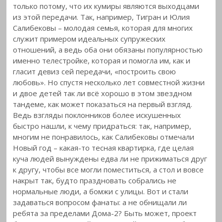
только потому, что их кумиры являются выходцами
из этой передачи. Так, например, Тигран и Юлия
Салибековы –
молодая семья, которая для многих
служит примером идеальных супружеских
отношений, а ведь оба они обязаны популярностью
именно телестройке, которая и помогла им, как и
гласит девиз сей передачи, «построить свою
любовь». Но спустя несколько лет совместной жизни
и двое детей так ли всё хорошо в этом звездном
тандеме, как может показаться на первый взгляд.
Ведь взгляды поклонников более искушенных
быстро нашли, к чему придраться: так, например,
многим не понравилось, как Салибековы отмечали
Новый год – какая-то тесная квартирка, где целая
куча людей вынуждены едва ли не прижиматься друг
к другу, чтобы все могли поместиться, а стол и вовсе
накрыт так, будто праздновать собрались не
нормальные люди, а бомжи с улицы. Вот и стали
задаваться вопросом фанаты: а не обнищали ли
ребята за пределами Дома-2? Быть может, проект