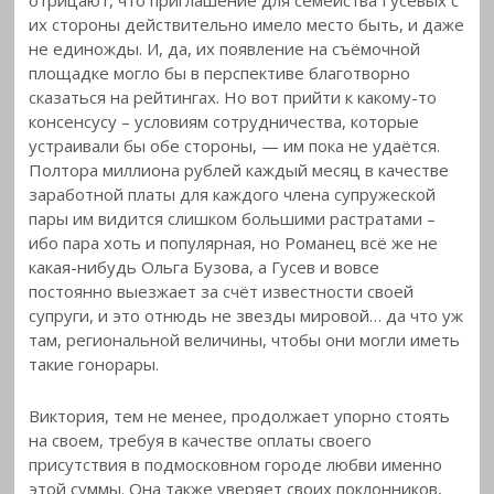
отрицают, что приглашение для семейства Гусевых с
их стороны действительно имело место быть, и даже
не единожды. И, да, их появление на съёмочной
площадке могло бы в перспективе благотворно
сказаться на рейтингах. Но вот прийти к какому-то
консенсусу – условиям сотрудничества, которые
устраивали бы обе стороны, — им пока не удаётся.
Полтора миллиона рублей каждый месяц в качестве
заработной платы для каждого члена супружеской
пары им видится слишком большими растратами –
ибо пара хоть и популярная, но Романец всё же не
какая-нибудь Ольга Бузова, а Гусев и вовсе
постоянно выезжает за счёт известности своей
супруги, и это отнюдь не звезды мировой… да что уж
там, региональной величины, чтобы они могли иметь
такие гонорары.
Виктория, тем не менее, продолжает упорно стоять
на своем, требуя в качестве оплаты своего
присутствия в подмосковном городе любви именно
этой суммы. Она также уверяет своих поклонников,