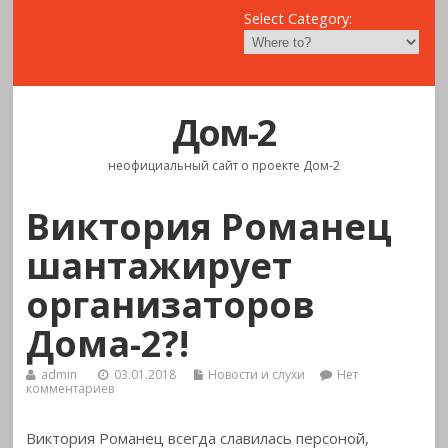
Select Category:
Дом-2
неофициальный сайт о проекте Дом-2
Виктория Романец
шантажирует
организаторов
Дома-2?!
admin
03.01.2018
Новости и слухи
Нет
комментариев
Виктория Романец всегда славилась персоной,