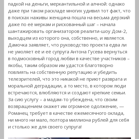
падкой на деньги, меркантильной и алчной: однако
даже при таком раскладе многих удивил тот факт, что
в поисках наживы женщина пошла
на весьма дерзкий
даже по её меркам и рискованный шаг – начала
шантажировать организаторов реалити-шоу Дом-2,
выходцем из которого она, собственно, и является.
Дамочка заявляет, что руководство проекта едва ли
не умоляет её и её супруга Антона Гусева вернуться
в подмосковный город любви в качестве участников –
якобы, таким образом им удастся благотворно
повлиять на собственную репутацию и убедить
телезрителей, что это никакой не приют разврата и
моральной деградации, а то место, в котором люди
встречаются, влюбляются и создают крепкие семьи.
За сию услугу – а мадам-то убеждена, что своим
возвращением окажет им огромное одолжение, —
Романец требует в качестве ежемесячного оклада,
ни много ни мало, полтора миллиона рублей для себя
и столько же для своего супруга!