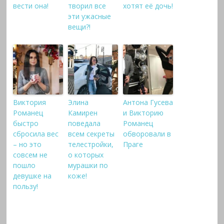
вести она!
творил все
хотят её дочь!
эти ужасные
вещи?!
Виктория
Элина
Антона Гусева
Романец
Камирен
и Викторию
быстро
поведала
Романец
сбросила вес
всем секреты
обворовали в
– но это
телестройки,
Праге
совсем не
о которых
пошло
мурашки по
девушке на
коже!
пользу!