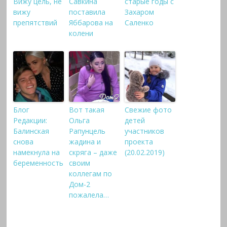
Вижу цель, не
Савкина
старые годы с
вижу
поставила
Захаром
препятствий
Яббарова на
Саленко
колени
Блог
Вот такая
Свежие фото
Редакции:
Ольга
детей
Балинская
Рапунцель
участников
снова
жадина и
проекта
намекнула на
скряга – даже
(20.02.2019)
беременность
своим
коллегам по
Дом-2
пожалела…