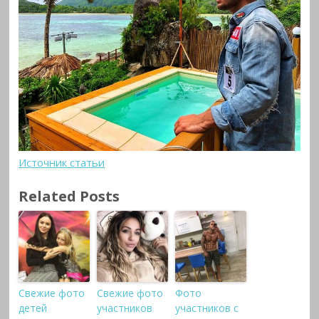
Источник статьи
Related Posts
Свежие фото
Свежие фото
Фото
детей
участников
участников с