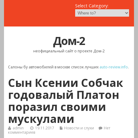
Select Category:
Дом-2
неофициальный сайт о проекте Дом-2
Салоны бу автомобилей в москве список лучших
auto-review.info
.
Сын Ксении Собчак
годовалый Платон
поразил своими
мускулами
admin
19.11.2017
Новости и слухи
Нет
комментариев