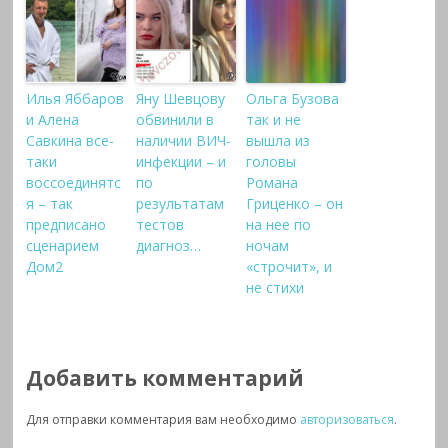
Илья Яббаров
Яну Шевцову
Ольга Бузова
и Алена
обвинили в
так и не
Савкина все-
наличии ВИЧ-
вышла из
таки
инфекции – и
головы
воссоединятс
по
Романа
я – так
результатам
Гриценко – он
предписано
тестов
на нее по
сценарием
диагноз…
ночам
Дом2
«строчит», и
не стихи
Добавить комментарий
Для отправки комментария вам необходимо
авторизоваться
.