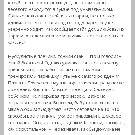
хозяйственно: контролирует, чего там такого
весёлого находится в тумбе под умывальником.
Однако пользователей, как автора и, не столько
удивило то, что в свой год от роду паренёк уже
уверенно ходит. Как сообщает сайт дом2.любовь, их
поразило телосложение мальчика – вот это реально
классно!
Мускулистые плечики, тонкий стан – что и говорить,
юный богатырь! Однако удивляться здесь нечему:
припомните, как заботливые папа с мамой
тренировали парнишку чуть не с самого рождения.
Плавать
Платоша
научился фактически сразу после
рождения. Ксюша с
Максом
посещали бассейн с
ребёнком, не прерывая тренировки даже на
загранпутешествия. Впрочем, бабушка малыша по
маме
Людмила Нарусова
часто сетовала на то, что
способы воспитания внука её приводили в шоковое
состояние. Она, дескать, с дочкой Ксенией, носилась,
как с хрустальной. «Переживала, как бы дочурка не