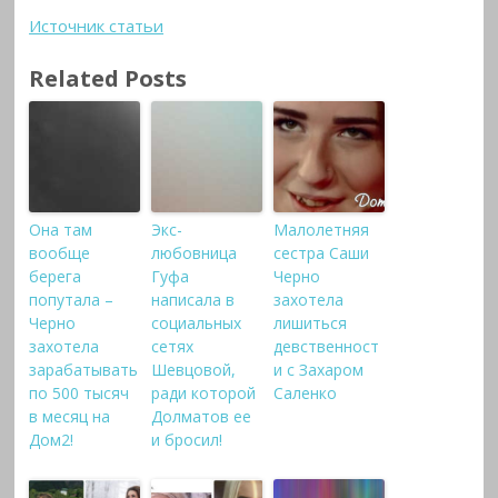
Источник статьи
Related Posts
Она там
Экс-
Малолетняя
вообще
любовница
сестра Саши
берега
Гуфа
Черно
попутала –
написала в
захотела
Черно
социальных
лишиться
захотела
сетях
девственност
зарабатывать
Шевцовой,
и с Захаром
по 500 тысяч
ради которой
Саленко
в месяц на
Долматов ее
Дом2!
и бросил!