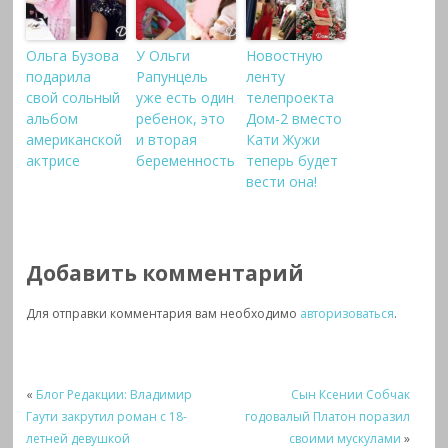
Ольга Бузова
У Ольги
Новостную
подарила
Рапунцель
ленту
свой сольный
уже есть один
телепроекта
альбом
ребенок, это
Дом-2 вместо
американской
и вторая
Кати Жужи
актрисе
беременность
теперь будет
вести она!
Добавить комментарий
Для отправки комментария вам необходимо
авторизоваться
.
«
Блог Редакции: Владимир
Сын Ксении Собчак
Гаути закрутил роман с 18-
годовалый Платон поразил
летней девушкой
своими мускулами
»