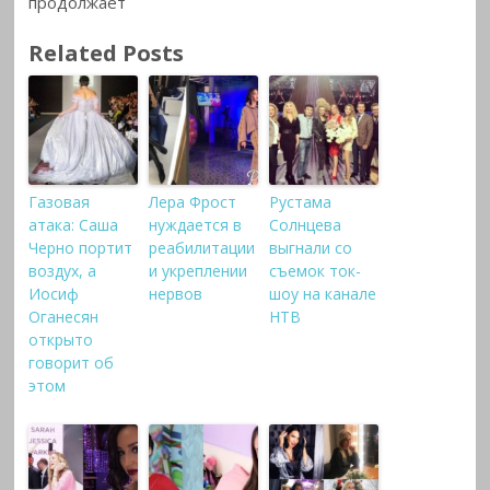
продолжает
Related Posts
Газовая
Лера Фрост
Рустама
атака: Саша
нуждается в
Солнцева
Черно портит
реабилитации
выгнали со
воздух, а
и укреплении
съемок ток-
Иосиф
нервов
шоу на канале
Оганесян
НТВ
открыто
говорит об
этом