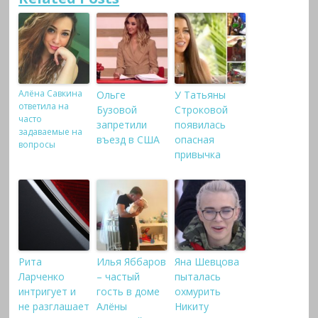
Алёна Савкина
Ольге
У Татьяны
ответила на
Бузовой
Строковой
часто
запретили
появилась
задаваемые на
въезд в США
опасная
вопросы
привычка
Рита
Илья Яббаров
Яна Шевцова
Ларченко
– частый
пыталась
интригует и
гость в доме
охмурить
не разглашает
Алёны
Никиту