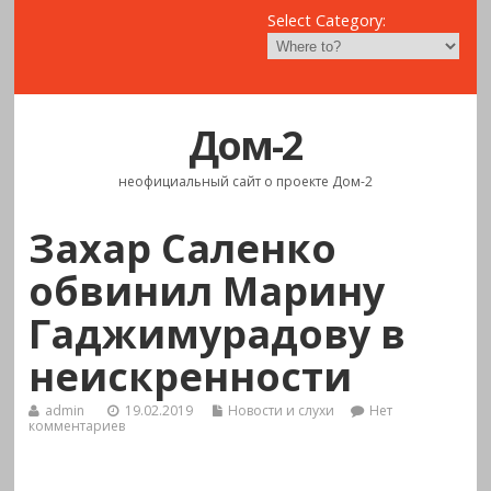
Select Category:
Дом-2
неофициальный сайт о проекте Дом-2
Захар Саленко
обвинил Марину
Гаджимурадову в
неискренности
admin
19.02.2019
Новости и слухи
Нет
комментариев