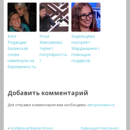
Блог
Роза
Ендальцева
Редакции:
Максимова
покоряет
Балинская
теряет
Марданшина с
снова
популярность
помощью
намекнула на
?
подарков
беременность
Добавить комментарий
Для отправки комментария вам необходимо
авторизоваться
.
«
Бойфренд Марии Кохно
Худеющая Николенко