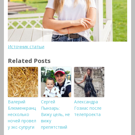
Источник статьи
Related Posts
Валерий
Сергей
Александра
Блюменкранц
Пынзарь:
Гозиас после
несколько
Вижу цель, не
телепроекта
ночей провел
вижу
у экс-супруги
препятствий