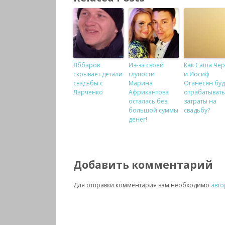
Яббаров
Из-за своей
Как Саша Че
скрывает детали
глупости
и Иосиф
свадьбы с
Марина
Оганесян буд
Ларченко
Африкантова
отрабатывать
осталась без
затраты на
большой суммы
свадьбу?
денег!
Добавить комментарий
Для отправки комментария вам необходимо
авто