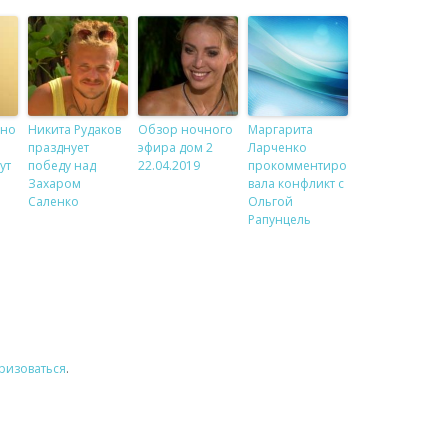
рно
Никита Рудаков
Обзор ночного
Маргарита
празднует
эфира дом 2
Ларченко
ут
победу над
22.04.2019
прокомментиро
Захаром
вала конфликт с
Саленко
Ольгой
Рапунцель
ризоваться
.