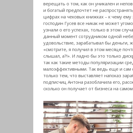
верещать о том, как он уникален и непо
и богатый предпочтет не распространятьс
цифрах на чековых книжках – к чему ему 
господин Гусев все никак не может угом
узнали о его успехах, только в этом слу
данный момент сотрудником одной небе
удовольствие, зарабатывал бы деньги, жи
«смотрите, я получил в этом месяце почт
слышал, а?!». И ладно бы это только дис
так как такие методы популяризации ср
малоэффективными. Так ведь еще и сам с
только тем, что выставляет напоказ зара
подписчиц Антона разоблачила его, расск
сколько он получает от бизнеса на самом