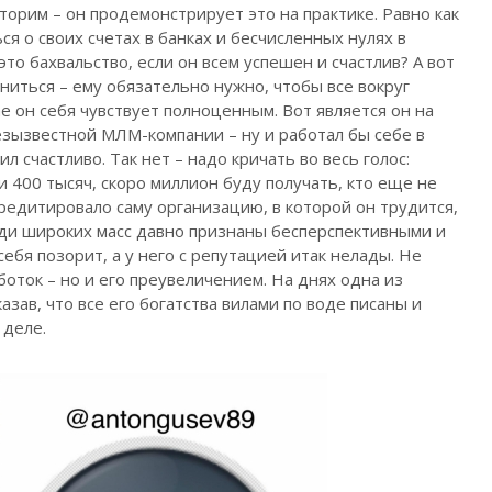
вторим – он продемонстрирует это на практике.
Равно как
я о своих счетах в банках и бесчисленных нулях в
это бахвальство, если он всем успешен и счастлив? А вот
ониться – ему обязательно нужно, чтобы все вокруг
чае он себя чувствует полноценным. Вот является он на
зызвестной МЛМ-компании – ну и работал бы себе в
л счастливо. Так нет – надо кричать во весь голос:
и 400 тысяч, скоро миллион буду получать, кто еще не
кредитировало саму организацию, в которой он трудится,
еди широких масс давно признаны бесперспективными и
ебя позорит, а у него с репутацией итак нелады. Не
боток – но и его преувеличением. На днях одна из
азав, что все его богатства вилами по воде писаны и
 деле.