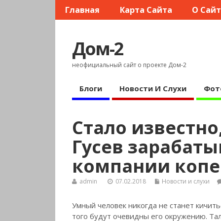
Главная
Карта Сайта
О Сай
Дом-2
неофициальный сайт о проекте Дом-2
Блоги
Новости И Слухи
Фот
Стало известно
Гусев зарабаты
компании копе
admin
07.02.2018
Новости и слухи
Умный человек никогда не станет кичить
того будут очевидны его окружению. Тал