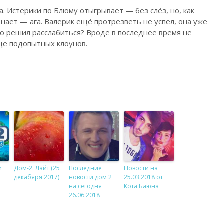
а. Истерики по Блюму отыгрывает — без слёз, но, как
знает — ага. Валерик ещё протрезветь не успел, она уже
его решил расслабиться? Вроде в последнее время не
ще подопытных клоунов.
и
Дом-2. Лайт (25
Последние
Новости на
декабяря 2017)
новости дом 2
25.03.2018 от
на сегодня
Кота Баюна
26.06.2018