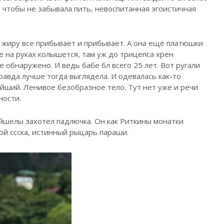
 чтобы не забывала пить, невоспитанная эгоистичная
А жиру все прибывает и прибывает. А она ещё платюшки
е на руках колышется, там уж до трицепса хрен
 обнаружено. И ведь бабе бл всего 25 лет. Вот ругали
правда лучше тогда выглядела. И одевалась как-то
ейший. Ленивое безобразное тело. Тут нет уже и речи
ности.
ейшелы захотел падлючка. Он как Риткины монатки
ой ссска, истинный рыцарь параши.