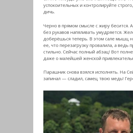
успокоительных и контролируйте строго,
дичь.
Черно в прямом смысле с жиру бесится. 
без рукавов напяливать умудряется. Жел
доберёшься теперь. В этом сале мышц не
ее, что перезагрузку провалила, а ведь 
стильно. Сейчас полный абзац! Вот полн
даже о малейшей женской привлекатель
Парашник снова взялся исполнять. На С
запинал — сладил, самец твою медь! Гер