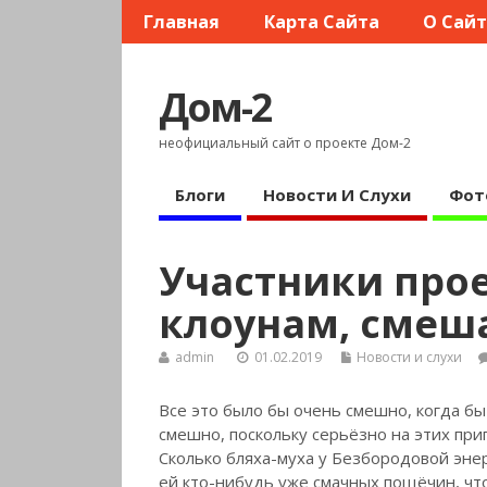
Главная
Карта Сайта
О Сай
Дом-2
неофициальный сайт о проекте Дом-2
Блоги
Новости И Слухи
Фот
Участники прое
клоунам, смеш
admin
01.02.2019
Новости и слухи
Все это было бы очень смешно, когда бы
смешно, поскольку серьёзно на этих пр
Сколько бляха-муха
у Безбородовой энерг
ей кто-нибудь уже смачных пощёчин, что