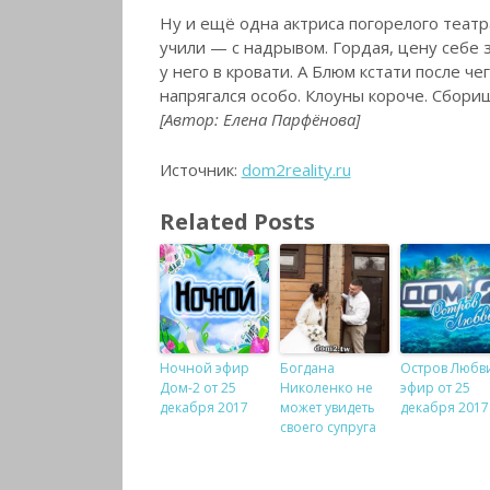
Ну и ещё одна актриса погорелого театр
учили — с надрывом. Гордая, цену себе 
у него в кровати. А Блюм кстати после ч
напрягался особо. Клоуны короче. Сбори
[Автор: Елена Парфёнова]
Источник:
dom2reality.ru
Related Posts
Ночной эфир
Богдана
Остров Любв
Дом-2 от 25
Николенко не
эфир от 25
декабря 2017
может увидеть
декабря 2017
своего супруга