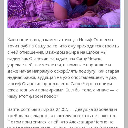
Как говорят, вода камень точит, а Иосиф Оганесян
точит зуб на Сашу за то, что ему приходится строить
с ней отношения. В каждом эфире на шлоке мы
видим как Оганесян нападает на Сашу Черно,
упрекает её, насмехается, вспоминает прошлое и
даже начал напрямую оскорблять подругу. Как старая
нудная бабка, зудящая на ухо опостылевшему мужу,
Иосиф Оганесян проел плешь Саше Черно своими
ежедневными придирками. Был бы толк, а иначе — к
чему этот фарс и позор?
Взять хотя бы эфир за 24.02, — девушка заболела и
требовала лекарств, а в аптеку он ехать не захотел.
Потом прицепился к ней, что Александра Черно не