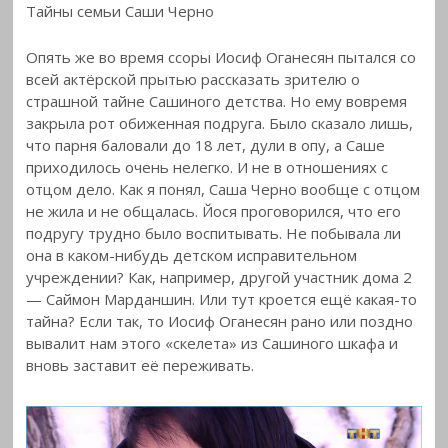
Тайны семьи Саши Черно
Опять же во время ссоры Иосиф Оганесян пытался со
всей актёрской прытью рассказать зрителю о
страшной тайне Сашиного детства. Но ему вовремя
закрыла рот обиженная подруга. Было сказало лишь,
что парня баловали до 18 лет, дули в опу, а Саше
приходилось очень нелегко. И не в отношениях с
отцом дело. Как я понял, Саша Черно вообще с отцом
не жила и не общалась. Йося проговорился, что его
подругу трудно было воспитывать. Не побывала ли
она в каком-нибудь детском исправительном
учреждении? Как, например, другой участник дома 2
— Саймон Марданшин. Или тут кроется ещё какая-то
тайна? Если так, то Иосиф Оганесян рано или поздно
вывалит нам этого «скелета» из Сашиного шкафа и
вновь заставит её переживать.