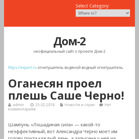
Select Category:
Дом-2
неофициальный сайт о проекте Дом-2
https://expert.ru
огнетушитель водяной водный огнетушитель.
Оганесян проел
плешь Саше Черно!
admin
25.02.2018
Новости и слухи
Нет
комментариев
Шампунь «Лошадиная сила» — какой-то
неэффективный, вот Александра Черно моет им
голову почти каждый день, а залысина у неё на