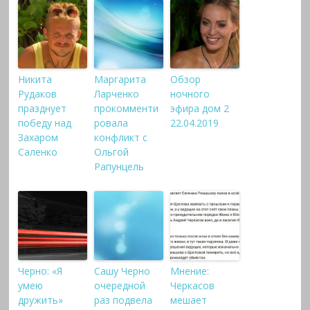
Никита
Маргарита
Обзор
Рудаков
Ларченко
ночного
празднует
прокомменти
эфира дом 2
победу над
ровала
22.04.2019
Захаром
конфликт с
Саленко
Ольгой
Рапунцель
Черно: «Я
Сашу Черно
Мнение:
умею
очередной
Черкасов
дружить»
раз подвела
мешает