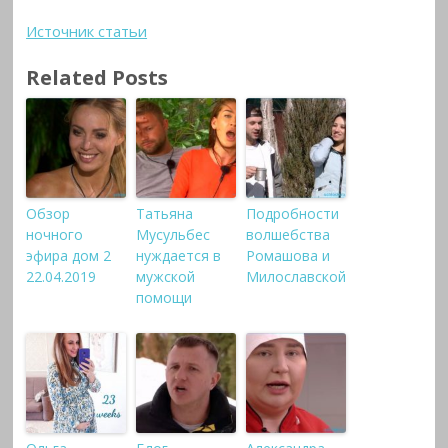
Источник статьи
Related Posts
Обзор
Татьяна
Подробности
ночного
Мусульбес
волшебства
эфира дом 2
нуждается в
Ромашова и
22.04.2019
мужской
Милославской
помощи