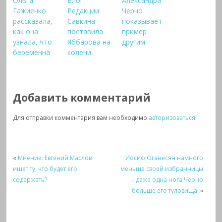
Ольга
Блог
Александра
Гажиенко
Редакции:
Черно
рассказала,
Савкина
показывает
как она
поставила
пример
узнала, что
Яббарова на
другим
беременна
колени
Добавить комментарий
Для отправки комментария вам необходимо
авторизоваться
.
«
Мнение: Евгений Маслов
Иосиф Оганесян намного
ищет ту, что будет его
меньше своей избранницы
содержать?
– даже одна нога Черно
больше его туловища!
»