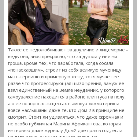
Также ее недолюбливают за двуличие и лицемерие –
ведь она, зная прекрасно, что за душой у нее ни
гроша, кроме тех, что заработала, когда сосала
«понаехавшим», строит из себя великую мученицу,
мать-героиню и примерную жену, хотя мучает ее
разве что прогрессирующая шизофрения, замуж ее
взял единственный на Земле неудачник, у которого
самоуважение находится в районе плинтуса на полу,
а о ее позорных эксцессах в амплуа «яжматери» и
вовсе наслышаны даже те, кто Дом 2 в принципе не
смотрит. Стоит ли удивляться, что даже скромная и
не особо публичная Марина Африкантова, которая
интервью даже журналу Дом2 дает раз в год, если