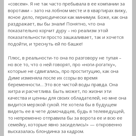
«совсем». Я не так часто пребывала в ее компании за
воротами – зато на лобном месте и в квартирах вижу,
ясное дело, периодически как минимум. Боже, как она
раздражает, вы бы знали! Понятно, что она
показательно корчит дуру – но реализм этой
показательности просто зашкаливает, так и хочется
подойти, и треснуть ей по башке!
Плюс, в реальности-то она по разговору не тупая –
но все то, что о ней говорят, про «ноги-рогатку»,
которые не сдвигались, про проституцию, как она
Диме изменяла после их ссоры во время
беременности… Это все чистой воды правда. Она
хитра и расчетлива. Быть может, по жизни эти
качества и ценны для своих обладателей, но мне она
видится мерзкой сукой. Не хотела бы в будущем
видеть ее в чете домочадцев, будь я телеведущей,
то непременно отправила бы за ворота ее и всю ее
семейку, которые явно засиделись!» — откровенно
высказалась блондинка за кадром.