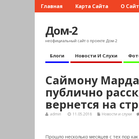
Главная
Карта Сайта
О Сай
Дом-2
неофициальный сайт о проекте Дом-2
Блоги
Новости И Слухи
Фот
Саймону Мард
публично расска
вернется на ст
admin
11.05.2018
Новости и слухи
Прошло несколько месяцев с тех пор ка