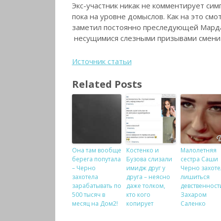
Экс-участник никак не комментирует сим
пока на уровне домыслов. Как на это смо
заметил постоянно преследующей Мард
несущимися слезными призывами сменить
Источник статьи
Related Posts
Она там вообще
Костенко и
Малолетняя
берега попутала
Бузова слизали
сестра Саши
– Черно
имидж друг у
Черно захоте
захотела
друга – неясно
лишиться
зарабатывать по
даже толком,
девственност
500 тысяч в
кто кого
Захаром
месяц на Дом2!
копирует
Саленко