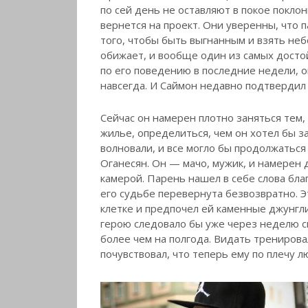
по сей день не оставляют в покое покло
вернется на проект. Они уверенны, что 
того, чтобы быть выгнанным и взять не
обижает, и вообще один из самых досто
по его поведению в последние недели, 
навсегда. И Саймон недавно подтвердил
Сейчас он намерен плотно заняться тем,
жилье, определиться, чем он хотел бы з
волновали, и все могло бы продолжатьс
Оганесян. Он — мачо, мужик, и намерен 
камерой. Парень нашел в себе слова бл
его судьбе перевернута безвозвратно. Э
клетке и предпочел ей каменные джунгл
герою следовало бы уже через неделю св
более чем на полгода. Видать тренировал
почувствовал, что теперь ему по плечу 