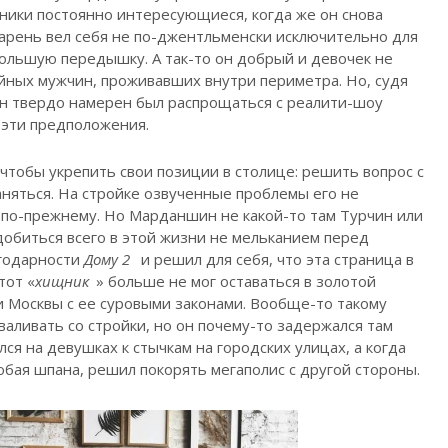
нники постоянно интересующиеся, когда же он снова
парень вел себя не по-джентльменски исключительно для
большую передышку. А так-то он добрый и девочек не
йных мужчин, проживавших внутри периметра. Но, судя
он твердо намерен был распрощаться с реалити-шоу
 эти предположения.
 чтобы укрепить свои позиции в столице: решить вопрос с
аняться. На стройке озвученные проблемы его не
я по-прежнему. Но Марданшин не какой-то там Турчин или
добиться всего в этой жизни не мельканием перед
агодарности
Дому 2
и решил для себя, что эта страница в
тот «
хищник
» больше не мог оставаться в золотой
и Москвы с ее суровыми законами. Вообще-то такому
аливать со стройки, но он почему-то задержался там
ся на девушках к стычкам на городских улицах, а когда
любая шпана, решил покорять мегаполис с другой стороны.