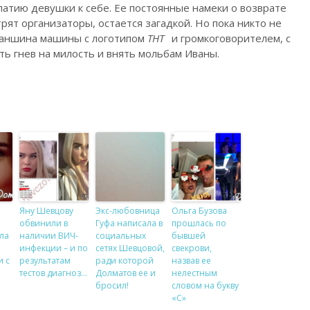
патию девушки к себе. Ее постоянные намеки о возврате
трят организаторы, остается загадкой. Но пока никто не
аншина машины с логотипом
ТНТ
и громкоговорителем, с
 гнев на милость и внять мольбам Иваны.
Яну Шевцову
Экс-любовница
Ольга Бузова
обвинили в
Гуфа написала в
прошлась по
ла
наличии ВИЧ-
социальных
бывшей
инфекции – и по
сетях Шевцовой,
свекрови,
и с
результатам
ради которой
назвав ее
тестов диагноз…
Долматов ее и
нелестным
бросил!
словом на букву
«С»