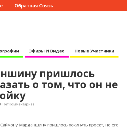
те
Обратная Связь
ографии
Эфиры И Видео
Новые Участники
аншину пришлось
зать о том, что он не
ройку
Нет комментариев
к Саймону Марданшину пришлось покинуть проект, но его