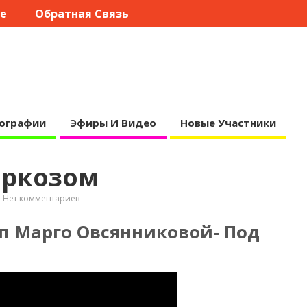
те
Обратная Связь
ографии
Эфиры И Видео
Новые Участники
аркозом
Нет комментариев
п Марго Овсянниковой- Под