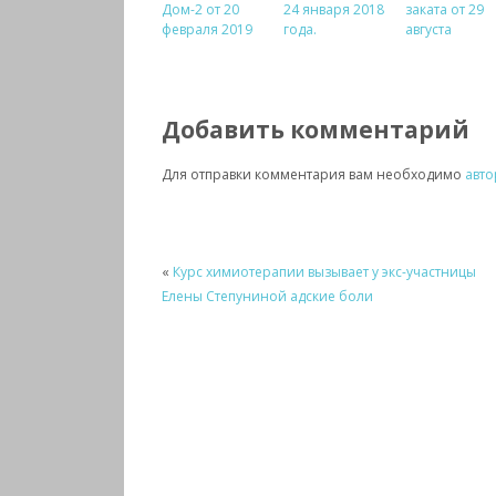
Дом-2 от 20
24 января 2018
заката от 29
февраля 2019
года.
августа
Добавить комментарий
Для отправки комментария вам необходимо
авто
«
Курс химиотерапии вызывает у экс-участницы
Елены Степуниной адские боли