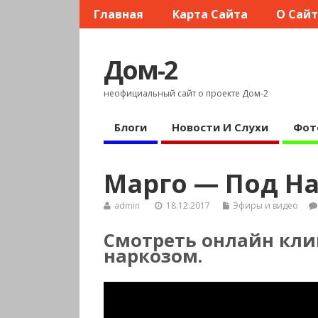
Главная
Карта Сайта
О Сай
Дом-2
неофициальный сайт о проекте Дом-2
Блоги
Новости И Слухи
Фот
Марго — Под Н
admin
18.12.2017
Эфиры и видео
Смотреть онлайн кли
наркозом.