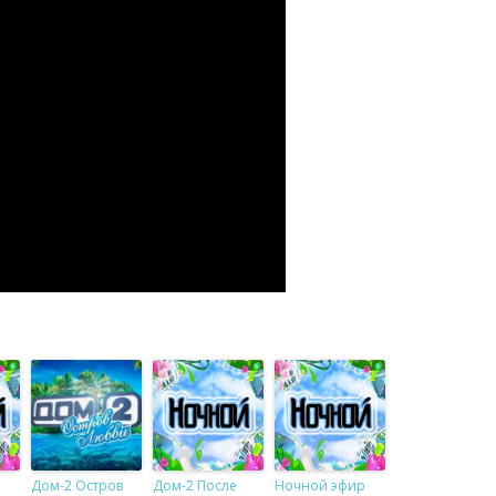
Дом-2 Остров
Дом-2 После
Ночной эфир