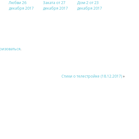
Любви 26
Заката от 27
Дом-2 от 23
декабря 2017
декабря 2017
декабря 2017
ризоваться
.
Стихи о телестройке (18.12.2017)
»