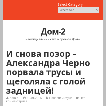
Select Category:
Дом-2
неофициальный сайт о проекте Дом-2
И снова позор –
Александра Черно
порвала трусы и
щеголяла с голой
задницей!
admin
19.01.2018
Новости и слухи
Нет
комментариев