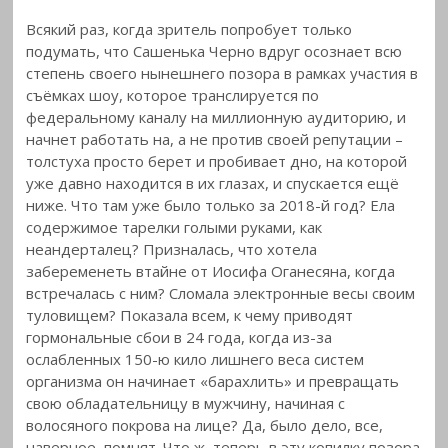
Всякий раз, когда зритель попробует только
подумать, что Сашенька Черно вдруг осознает всю
степень своего нынешнего позора в рамках участия в
съёмках шоу, которое транслируется по
федеральному каналу на миллионную аудиторию, и
начнет
работать на, а не против своей репутации –
толстуха просто берет и пробивает дно, на которой
уже давно находится в их глазах, и спускается ещё
ниже. Что там уже было только за 2018-й год? Ела
содержимое тарелки голыми руками, как
неандерталец? Призналась, что хотела
забеременеть втайне от Иосифа Оганесяна, когда
встречалась с ним? Сломала электронные весы своим
туловищем? Показала всем, к чему приводят
гормональные сбои в 24 года, когда из-за
ослабленных 150-ю кило лишнего веса систем
организма он начинает «барахлить» и превращать
свою обладательницу в мужчину, начиная с
волосяного покрова на лице? Да, было дело, все,
наверное, помнят. Что ж, теперь в эту копилку позора