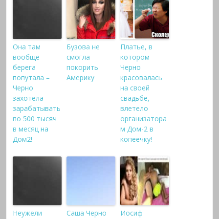
Она там
Бузова не
Платье, в
вообще
смогла
котором
берега
покорить
Черно
попутала –
Америку
красовалась
Черно
на своей
захотела
свадьбе,
зарабатывать
влетело
по 500 тысяч
организатора
в месяц на
м Дом-2 в
Дом2!
копеечку!
Неужели
Саша Черно
Иосиф