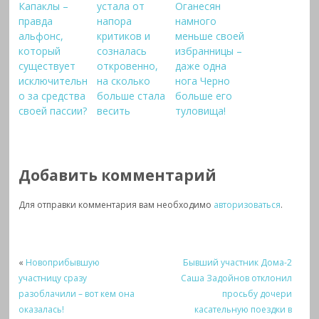
Капаклы –
устала от
Оганесян
правда
напора
намного
альфонс,
критиков и
меньше своей
который
созналась
избранницы –
существует
откровенно,
даже одна
исключительн
на сколько
нога Черно
о за средства
больше стала
больше его
своей пассии?
весить
туловища!
Добавить комментарий
Для отправки комментария вам необходимо
авторизоваться
.
«
Новоприбывшую
Бывший участник Дома-2
участницу сразу
Саша Задойнов отклонил
разоблачили – вот кем она
просьбу дочери
оказалась!
касательную поездки в