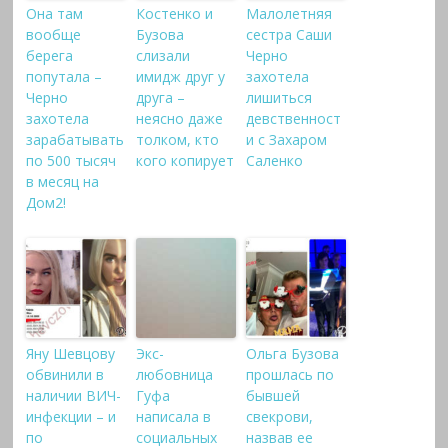
Она там
Костенко и
Малолетняя
вообще
Бузова
сестра Саши
берега
слизали
Черно
попутала –
имидж друг у
захотела
Черно
друга –
лишиться
захотела
неясно даже
девственност
зарабатывать
толком, кто
и с Захаром
по 500 тысяч
кого копирует
Саленко
в месяц на
Дом2!
Яну Шевцову
Экс-
Ольга Бузова
обвинили в
любовница
прошлась по
наличии ВИЧ-
Гуфа
бывшей
инфекции – и
написала в
свекрови,
по
социальных
назвав ее