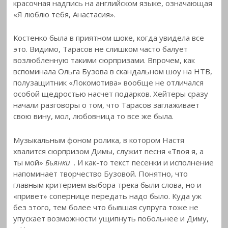
красочная надпись на английском языке, означающая
«Я люблю тебя, Анастасия».
Костенко была в приятном шоке, когда увидела все
это. Видимо, Тарасов не слишком часто балует
возлюбленную такими сюрпризами. Впрочем, как
вспоминала Ольга Бузова в скандальном шоу на НТВ,
полузащитник «Локомотива» вообще не отличался
особой щедростью насчет подарков. Хейтеры сразу
начали разговоры о том, что Тарасов заглаживает
свою вину, мол, любовница то все же была.
Музыкальным фоном ролика, в котором Настя
хвалится сюрпризом Димы, служит песня «Твоя я, а
ты мой»
Бьянки
. И как-то текст песенки и исполнение
напоминает творчество Бузовой. Понятно, что
главным критерием выбора трека были слова, но и
«привет» сопернице передать надо было. Куда уж
без этого, тем более что бывшая супруга тоже не
упускает возможности ущипнуть побольнее и Диму,