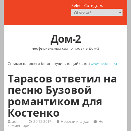
Select Category:
Дом-2
неофициальный сайт о проекте Дом-2
Стоимость тощего бетона купить тощий бетон
www.betonmix.ru
.
Тарасов ответил на
песню Бузовой
романтиком для
Костенко
admin
20.12.2017
Новости и слухи
Нет
комментариев