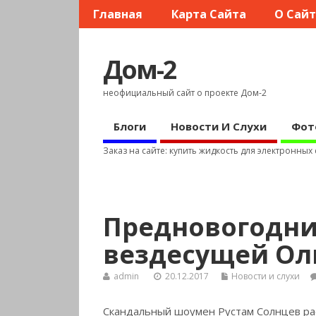
Главная
Карта Сайта
О Сай
Дом-2
неофициальный сайт о проекте Дом-2
Блоги
Новости И Слухи
Фот
Заказ на сайте: купить жидкость для электронных
Предновогодни
вездесущей Ол
admin
20.12.2017
Новости и слухи
Скандальный шоумен Рустам Солнцев расс