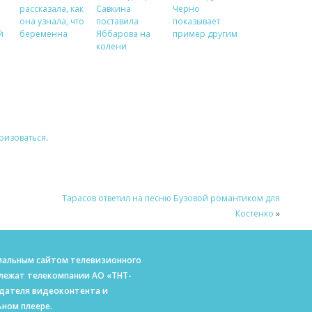
рассказала, как
Савкина
Черно
она узнала, что
поставила
показывает
й
беременна
Яббарова на
пример другим
колени
ризоваться
.
Тарасов ответил на песню Бузовой романтиком для
Костенко
»
ициальным сайтом телевизионного
длежат телекомпании АО «ТНТ-
адателя видеоконтента и
ном плеере.