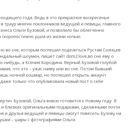
уходящего года. Ведь в это прекрасное воскресенье
 в траур многих поклонников ведущей и певицы, главного
знеса Ольги Бузовой, и позволило бы облегченно
 скоропостижно ушла из жизни ночью.
но во сне, которым поспешил поделиться Рустам Солнцев
андальный шоумен, пишет сайт dom2.love,во сне ему о
то-нибудь, а Ксения Бородина. Верный Бузовой голубой
имая, что это – ужас наяву или во сне. Потом бывший
 лишь ночной кошмар, но поспешил открыть аккаунт
 даже только что опубликовала новый пост о себе
ерти» Бузовой, Ольга вовсю готовится к Новому году. В
 и близких оригинальными подарками, сделанными почти
ня и друзья ведущей и певицы смогут повесить Бузову на
рушки – шары с фотографиями Ольги.