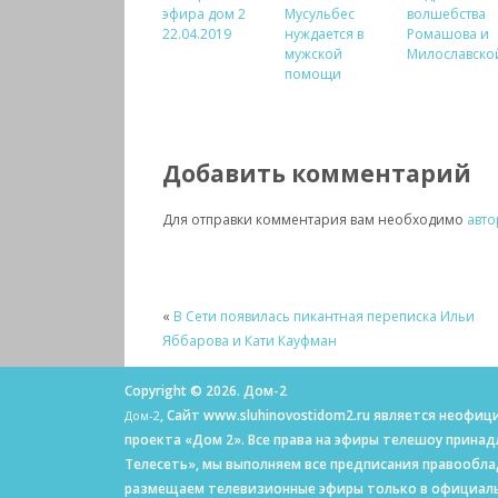
эфира дом 2
Мусульбес
волшебства
22.04.2019
нуждается в
Ромашова и
мужской
Милославско
помощи
Добавить комментарий
Для отправки комментария вам необходимо
авто
«
В Сети появилась пикантная переписка Ильи
Яббарова и Кати Кауфман
Copyright © 2026. Дом-2
, Сайт www.sluhinovostidom2.ru является неоф
Дом-2
проекта «Дом 2». Все права на эфиры телешоу прина
Телесеть», мы выполняем все предписания правообл
размещаем телевизионные эфиры только в официаль