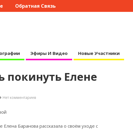
те
Обратная Связь
ографии
Эфиры И Видео
Новые Участники
ь покинуть Елене
Нет комментариев
вой
е Елена Баранова рассказала о своём уходе с