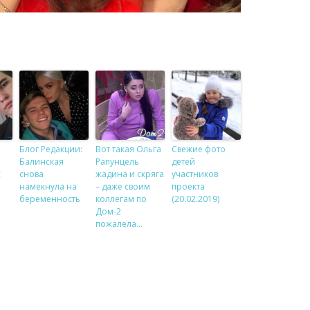
Блог Редакции:
Вот такая Ольга
Свежие фото
Балинская
Рапунцель
детей
с
снова
жадина и скряга
участников
намекнула на
– даже своим
проекта
беременность
коллегам по
(20.02.2019)
Дом-2
пожалела…