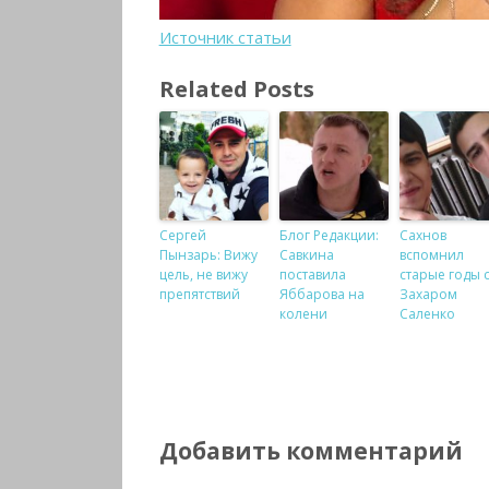
Источник статьи
Related Posts
Сергей
Блог Редакции:
Сахнов
Пынзарь: Вижу
Савкина
вспомнил
цель, не вижу
поставила
старые годы 
препятствий
Яббарова на
Захаром
колени
Саленко
Добавить комментарий