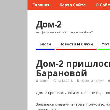
Главная
Карта Сайта
О Сай
Дом-2
неофициальный сайт о проекте Дом-2
Блоги
Новости И Слухи
Фот
Дом-2 пришлос
Барановой
admin
18.12.2018
Новости и слухи
Дом-2 пришлось покинуть Елене Барано
Заливаясь слезами, вчера в Прямом эфир
телепроекта.