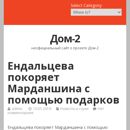
Select Category:
Дом-2
неофициальный сайт о проекте Дом-2
Ендальцева
покоряет
Марданшина с
помощью подарков
admin
10.01.2019
Новости и слухи
Нет
комментариев
Ендальцева покоряет Марданшина с помощью