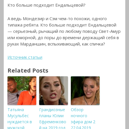
Кто больше подходит Ендальцевой?
А ведь Мондезир и Сэм чем-то похожи, одного
типажа ребята. Кто больше подходит Ендальцевой
— серьезный, рычащий по любому поводу Свет-Амур
или юморной, до поры до времени держащий себя в
руках Марданшин, вспыхивающий, как спичка?
Источник статьи
Related Posts
Татьяна
Грандиозные
Обзор
Мусульбес
планы Юлии
ночного
нуждается в
Ефременково
эфира дом 2
мужской
й на 2019 год
22.04.2019