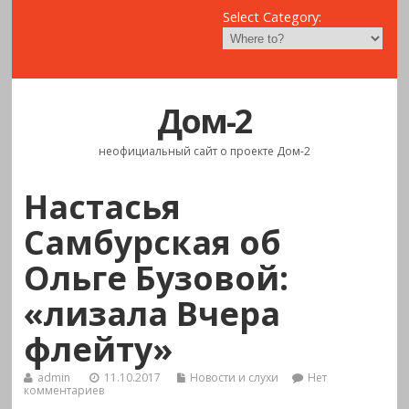
Select Category:
Дом-2
неофициальный сайт о проекте Дом-2
Настасья
Самбурская об
Ольге Бузовой:
«лизала Вчера
флейту»
admin
11.10.2017
Новости и слухи
Нет
комментариев