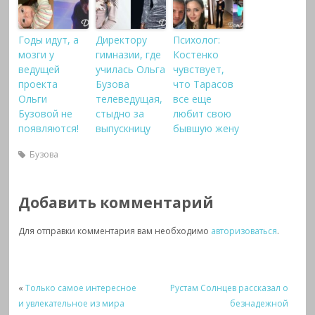
Годы идут, а
Директору
Психолог:
мозги у
гимназии, где
Костенко
ведущей
училась Ольга
чувствует,
проекта
Бузова
что Тарасов
Ольги
телеведущая,
все еще
Бузовой не
стыдно за
любит свою
появляются!
выпускницу
бывшую жену
Бузова
Добавить комментарий
Для отправки комментария вам необходимо
авторизоваться
.
«
Только самое интересное
Рустам Солнцев рассказал о
и увлекательное из мира
безнадежной