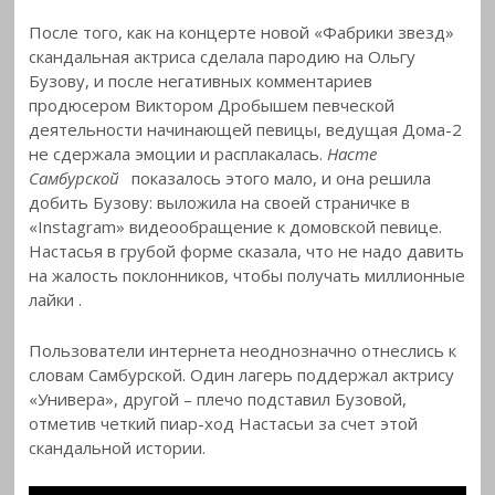
После того, как на концерте новой «Фабрики звезд»
скандальная актриса сделала пародию на Ольгу
Бузову, и после негативных комментариев
продюсером Виктором Дробышем певческой
деятельности начинающей певицы, ведущая Дома-2
не сдержала эмоции и расплакалась.
Насте
Самбурской
показалось этого мало, и она решила
добить Бузову: выложила на своей страничке в
«Instagram» видеообращение к домовской певице.
Настасья в грубой форме сказала, что не надо давить
на жалость поклонников, чтобы получать миллионные
лайки
.
Пользователи интернета неоднозначно отнеслись к
словам Самбурской. Один лагерь поддержал актрису
«Универа», другой – плечо подставил Бузовой,
отметив четкий пиар-ход Настасьи за счет этой
скандальной истории.