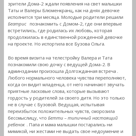
зрители Дома-2 ждали появления на свет малышки
Таты и Валеры Блюменкранц, как на днях девочке
исполнится три месяца. Молодые родители решили
Беатрис
познакомить с Домом-2, где они впервые
встретились, где родилась их любовь, которая
продолжилась в единственной рожденной девочке
на проекте. Но испортила все Бузова Ольга.
Во время визита на телестройку Валера и Тата
познакомили свою дочку с ведущей Дома-2. В
админздании произошла Долгожданная встреча
.
Любого нормального человека чувства переполняют,
когда он видит младенца, от него начинают звучать
приятные ласковые слова, которые вызывают
гордость у родителей за своего дитя. Но это только
не в случае с Бузовой. Ведущая, испытывая
переизбыток положительных чувств, сморозила
бессмыслицу, что
Бетти – типичный настоящий
ребенок
. Папа и мама малышки постарались ни
мимикой, ни жестами не выдать свое недоумение и