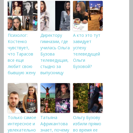
Психолог:
Директору
А кто это тут
Костенко
гимназии, где
завидует
чувствует,
училась Ольга
успеху
что Тарасов
Бузова
телеведущей
все еще
телеведущая,
Ольги
любит свою
стыдно за
Бузовой?
бывшую жену
выпускницу
Только самое
Татьяна
Ольгу Бузову
интересное и
Африкантова
избили прямо
увлекательно
знает, почему
во время ее