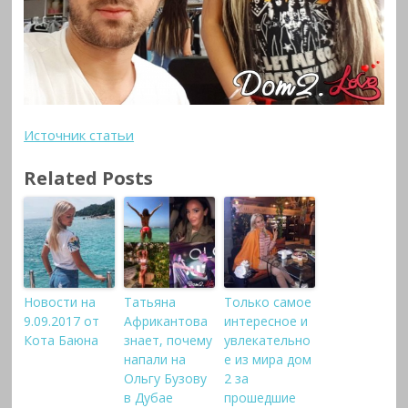
Источник статьи
Related Posts
Новости на
Татьяна
Только самое
9.09.2017 от
Африкантова
интересное и
Кота Баюна
знает, почему
увлекательно
напали на
е из мира дом
Ольгу Бузову
2 за
в Дубае
прошедшие