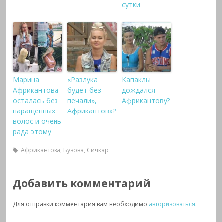
сутки
Марина
«Разлука
Капаклы
Африкантова
будет без
дождался
осталась без
печали»,
Африкантову?
наращенных
Африкантова?
волос и очень
рада этому
Африкантова
,
Бузова
,
Сичкар
Добавить комментарий
Для отправки комментария вам необходимо
авторизоваться
.