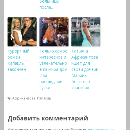
больницы
после…
Курортный
Только самое
Татьяна
роман
интересное и
Африкантова
Капаклы
увлекательно
ищет для
закончен
е из мира дом
своей дочери
2 за
Марины
прошедшие
богатого
сутки
«папика»
Африкантова
,
Капаклы
Добавить комментарий
Для отправки комментария вам необходимо
авторизоваться
.