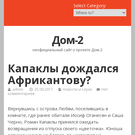
Select Category:
Дом-2
неофициальный сайт о проекте Дом-2
Капаклы дождался
Африкантову?
admin
25.09.2017
Новости и слухи
Нет
комментариев
Вернувшись с острова Любви, поселившись в
комнате, где ранее обитали Иосиф Оганесян и Саша
Черно, Роман Капаклы принялся ожидать
возвращения из отпуска своего «цветочка». Юноша
записал несколько блогов, то настаивая на