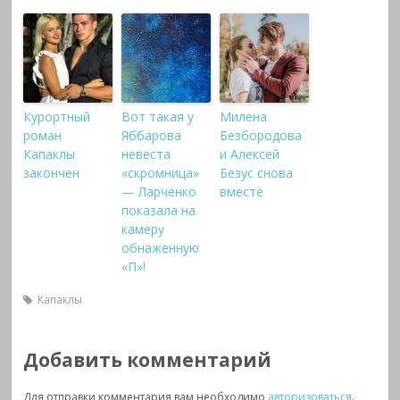
Курортный
Вот такая у
Милена
роман
Яббарова
Безбородова
Капаклы
невеста
и Алексей
закончен
«скромница»
Безус снова
— Ларченко
вместе
показала на
камеру
обнаженную
«П»!
Капаклы
Добавить комментарий
Для отправки комментария вам необходимо
авторизоваться
.