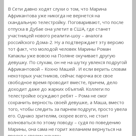
В Сети давно ходят слухи о том, что Марина
Африкантова уже никогда не вернется на
скандальную телестройку. Поговаривают, что после
отпуска в Дубае она улетит в США, где станет
участницей нового реалити-шоу – аналога
российского Дома-2. Ну а подтверждает эту версию
тот факт, что молодой человек Марины Роман
Капаклы уже вовсю на Поляне окучивает другую
девушку. По слухам, он не на шутку увлекся подругой
Африкантовой – Кохно Машей
. И если верить словам
некоторых участников, сейчас парочка все свое
свободное время проводит вместе, причем, дело
доходит даже до жарких объятий. Коллеги по
телестройке осуждают ребят – Рома не смог
сохранить верность своей девушке, а Маша, вместо
того, чтобы следить за парнем подруги, просто увела
его. Однако зрителям, скорее всего, не стоит
волноваться по этому поводу – судя по поведению
Марины, она сама не горит желанием вернуться на
проект к своему жениху.