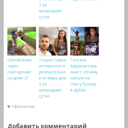
2 за
прошедшие
сутки
Обновление
Только самое
Татьяна
через
интересное и
Африкантова
повторение
увлекательно
знает, почему
на доме 2?
е из мира дом
напали на
2 за
Ольгу Бузову
прошедшие
в Дубае
сутки
Африкантова
Добавить комментарий