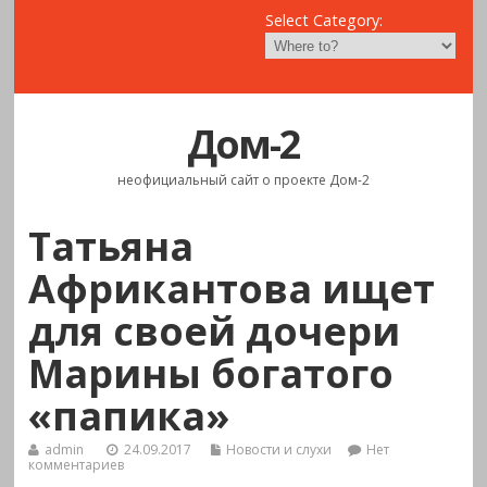
Select Category:
Дом-2
неофициальный сайт о проекте Дом-2
Татьяна
Африкантова ищет
для своей дочери
Марины богатого
«папика»
admin
24.09.2017
Новости и слухи
Нет
комментариев