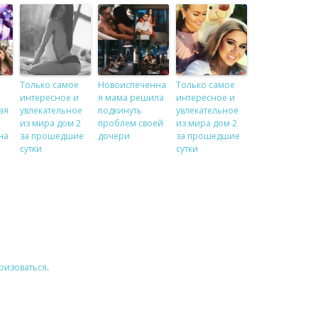
Только самое
Новоиспеченна
Только самое
интересное и
я мама решила
интересное и
ая
увлекательное
подкинуть
увлекательное
из мира дом 2
проблем своей
из мира дом 2
на
за прошедшие
дочери
за прошедшие
сутки
сутки
ризоваться
.