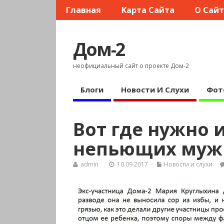
Главная
Карта Сайта
О Сай
Дом-2
неофициальный сайт о проекте Дом-2
Блоги
Новости И Слухи
Фот
Вот где нужно 
непьющих муж
admin
10.09.2017
Новости и слухи