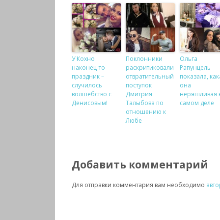
У Кохно
Поклонники
Ольга
наконец-то
раскритиковали
Рапунцель
праздник –
отвратительный
показала, как
случилось
поступок
она
волшебство с
Дмитрия
неряшливая 
Денисовым!
Талыбова по
самом деле
отношению к
Любе
Добавить комментарий
Для отправки комментария вам необходимо
авто