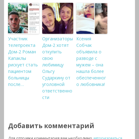
Участник
Организаторы
Ксения
телепроекта
Дом-2 хотят
Собчак
Дом-2 Роман
откупить
объявила о
Капаклы
свою
разводе с
рискует стать
любимицу
мужем – она
пациентом
Ольгу
нашла более
больницы
Сударкину от
обеспеченног
после…
уголовной
о любовника!
ответственно
сти
Добавить комментарий
Для отправки комментария вам необходимо
авторизоваться
.