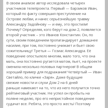
В своем анализе автор исследовала четырех
участников телепроекта. Первый — Барзиков Иван,
который по факту совершил преступление на
Острове любви, и нанес серьёзнейшую травму
Александру Задойнову — и ему, это простили!
Почему? Определяя, кого берут на дом-2, появляется
второй участник – это Иванов Константин. Он, по
сути, своим поведением пропагандирует домашнее
насилие, при том, постоянно унижает и бьет свою
сожительницу! Третья — Гозиас Александра. Её
поведение опостылело многим, мало того, что она
мать, она постоянно ругается матом, пьет, на проекте
сменила несколько половых партнеров! В общем
хороший пример для подражания! Четвёртый — Иван
Светайло, по кличке «Заря». Даже будущие
свежие новости и слухи Дом 2 на 6 дней
раньше намекают на то, что из него получится точно
рейтинговый участник. Не успел он пробыть на
поляне неделю, про его непристойное поведение
судачат все. Ребята, это просто жесть! Поэтому