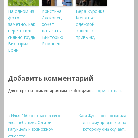
На одном из
Кристина
Вера Курочка:
фото
Лясковец
Меняться
заметно, как
хочет
одеждой
перекосило
наказать
вошло в
сильно грудь
Викторию
привычку
Виктории
Романец
Бони
Добавить комментарий
Для отправки комментария вам необходимо
авторизоваться
.
«
Илья Яббаров рассказал о
Катя Жужа пост посвятила
«волшебстве» с Ольгой
главному предателю, по
Рапунцель и возможном
которому она скучает
»
отцовстве