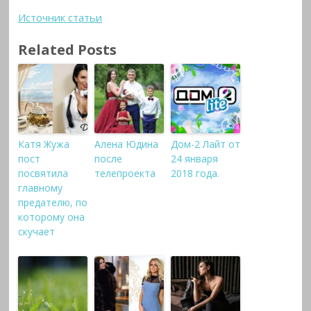
Источник статьи
Related Posts
Катя Жужа
Алена Юдина
Дом-2 Лайт от
пост
после
24 января
посвятила
телепроекта
2018 года.
главному
предателю, по
которому она
скучает