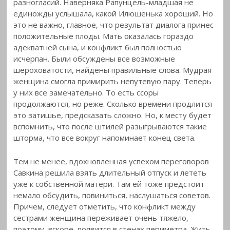
разногласий. Наверняка Рапунцель-младшая не
единожды услышала, какой Илюшенька хороший. Но
это не важно, главное, что результат диалога принес
положительные плоды. Мать оказалась гораздо
адекватней сына, и конфликт был полностью
исчерпан. Были обсуждены все возможные
шероховатости, найдены правильные слова. Мудрая
женщина смогла примирить непутевую пару. Теперь
у них все замечательно. То есть ссоры
продолжаются, но реже. Сколько времени продлится
это затишье, предсказать сложно. Но, к месту будет
вспомнить, что после штилей разыгрываются такие
шторма, что все вокруг напоминает конец света.
Тем не менее, вдохновленная успехом переговоров
Савкина решила взять длительный отпуск и лететь
уже к собственной матери. Там ей тоже предстоит
немало обсудить, повиниться, наслушаться советов.
Причем, следует отметить, что конфликт между
сестрами женщина переживает очень тяжело,
поэтому, вскоре, появится в стенах периметра. Жить,