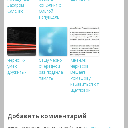
Захаром
конфликт с
Саленко
Ольгой
Рапунцель
Черно: «Я
Сашу Черно
Мнение:
умею
очередной
Черкасов
дружить»
раз подвела
мешает
память
Ромашову
избавиться от
Щегловой
Добавить комментарий
Для отправки комментария вам необходимо
авторизоваться
.