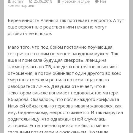
admin
25.06.2018
Новости и слухи
Нет
комментариев
Беременность Алены и так протекает непросто. А тут
еще вероятные родственники никак не могут
оставить ее в покое.
Мало того, что под боком постоянно поучающая
сестричка со своим не менее занудным мужем. Так
еще и приехала будущая свекровь. Женщина
насмотрелась по ТВ, как дети постоянно выясняют
отношения, а потом обвиняют один другого во всех
смертных грехах и решила во всем тщательно
разобраться лично. Девушка отмечает, что в
некотором смысле понимает недовольство матери
Яббарова. Оказалось, что после каждого конфликта
Илья ей обязательно перезванивал и жаловался, как
ему, бедненькому, непросто живется. И так накрутил
родительницу, что однажды с ней случилась
истерика. Естественно приезд не был отмечен
сплошным позитивом и сюсюканьем. Людмила