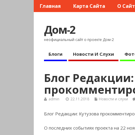
Главная
Карта Сайта
О Сай
Дом-2
неофициальный сайт о проекте Дом-2
Блоги
Новости И Слухи
Фот
Блог Редакции:
прокомментиро
admin
22.11.2018
Новости и слухи
Блог Редакции: Кутузова прокомментиро
О последних событиях проекта на 22 ноя