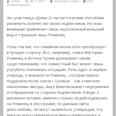
admin
08.11.2017
Новости и слухи
Нет
комментариев
Экс-участница «Дома-2» пытается всеми способами
увеличить количество своих подписчиков. Но пока
внимание привлекает лишь неухоженный внешний
вид и страшное лицо Романец.
Ложь Наглая, что семейная жизнь всех преобразует
в лучшую сторону. Вот, например, семья Виктории
Романец и Антона Гусева доказывает своим
существованием, что совместный быт может лишь
усугубить плачевную ситуацию. Речь идет, в первую
очередь, о внешности
Романец
, которая сильно
подурнела после союза с
Гусевым
. Как отметили
поклонники звезды, лицо Вики вызывает недоумение
и отвращение со стороны подписчиков. А ведь 2
миллиона человек, именно столько людей подписано
на Романец в Инстаграме, по данным сайта
дом2.любовь, не могут ошибаться, утверждая, что
Вика из искусственной красавицы превратилась в