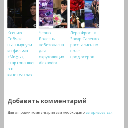
Ксению
Черно
Лера Фрост и
Собчак
Болезнь
Захар Саленко
вышвырнули
небезопасна
расстались по
из фильма
для
воле
«Мифы»,
окружающих
продюсеров
стартовавшег
Alexandra
о в
кинотеатрах
Добавить комментарий
Для отправки комментария вам необходимо
авторизоваться
.