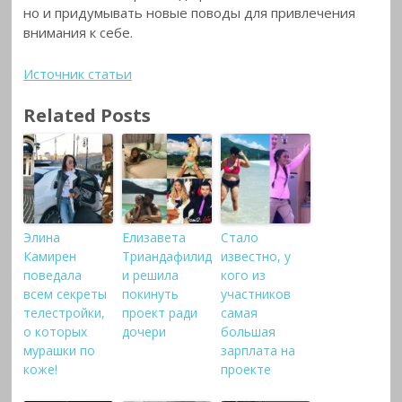
но и придумывать новые поводы для привлечения
внимания к себе.
Источник статьи
Related Posts
Элина
Елизавета
Стало
Камирен
Триандафилид
известно, у
поведала
и решила
кого из
всем секреты
покинуть
участников
телестройки,
проект ради
самая
о которых
дочери
большая
мурашки по
зарплата на
коже!
проекте