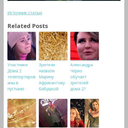
Источник статьи
Related Posts
Участники
Зрители
Александра
Дома 2
назвали
Черно
телепортиров
Марину
обучает
аны в
Африкантову
зрителей
пустыню
бабушкой
дома 2?